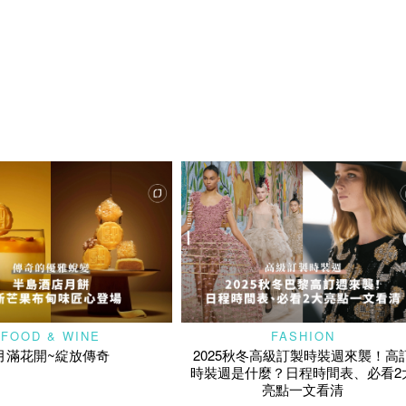
FOOD & WINE
FASHION
月滿花開~綻放傳奇
2025秋冬高級訂製時裝週來襲！高
時裝週是什麼？日程時間表、必看2
亮點一文看清