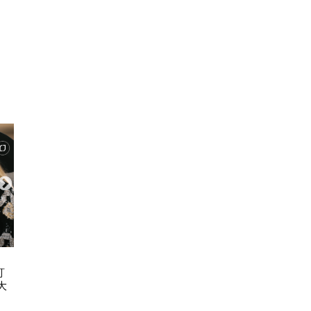
ART & CULTURE
FASH
訂
古埃及文明大展11.20登陸故宮博物
永遠度假 2026 C
大
館 7大必睇文物！圖坦卡門巨像/貓
REP
木乃伊/阿努比斯坐像