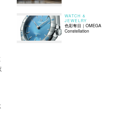
WATCH &
JEWELRY
色彩奪目｜OMEGA
Constellation
在
依
水
，