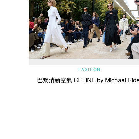
FASHION
巴黎清新空氣 CELINE by Michael Ride