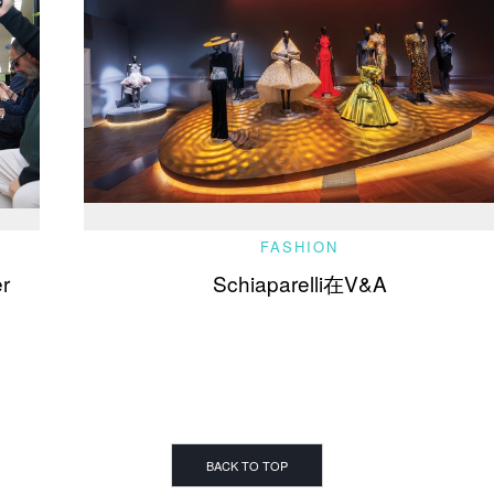
FASHION
r
Schiaparelli在V&A
BACK TO TOP