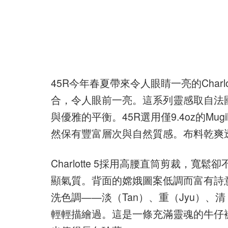
45R今年春夏帶來令人眼睛一亮的Char
合，令人眼前一亮。這系列靈感取自法國女建築
與優雅的平衡。45R選用僅9.4oz的M
然保有豐富層次與自然質感。布料乾爽
Charlotte 5採用高腰直筒剪裁，
顯氣質。背面的嫦娥圖案低調而富有詩
洗色調——淡（Tan）、重（Jyu）、
輕輕描繪過。這是一條充滿靈魂的牛仔