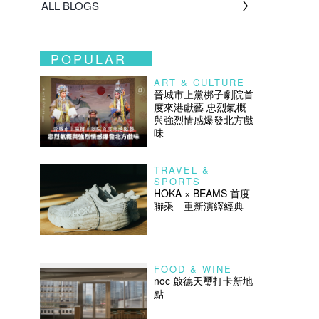
ALL BLOGS
POPULAR
ART & CULTURE
晉城市上黨梆子劇院首
度來港獻藝 忠烈氣概
與強烈情感爆發北方戲
味
TRAVEL &
SPORTS
HOKA × BEAMS 首度
聯乘 重新演繹經典
FOOD & WINE
noc 啟德天璽打卡新地
點