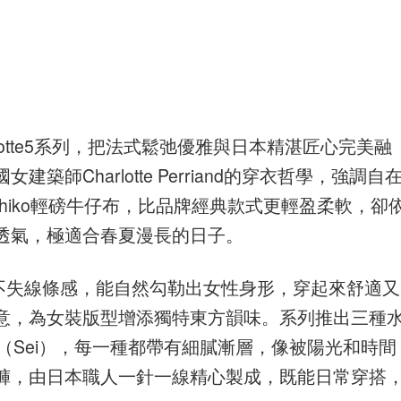
lotte5系列，把法式鬆弛優雅與日本精湛匠心完美融
師Charlotte Perriand的穿衣哲學，強調自
ugihiko輕磅牛仔布，比品牌經典款式更輕盈柔軟，卻
透氣，極適合春夏漫長的日子。
寬鬆卻不失線條感，能自然勾勒出女性身形，穿起來舒適又
意，為女裝版型增添獨特東方韻味。系列推出三種
清（Sei），每一種都帶有細膩漸層，像被陽光和時間
褲，由日本職人一針一線精心製成，既能日常穿搭