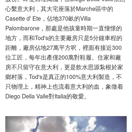
心繫意大利，其大宅座落於Marche區中的
Casette d' Ete，佔地370畝的Villa
Palombarone，那處是他孩童時期一直憧憬的
地方，而和Tod's的主要廠房只是5分鐘車程的
距離，廠房佔地27萬平方呎，裡面有接近300
位工匠，每年出產僅200萬對鞋履。住家和廠
房不只留守在意大利，更是飲水思源紮根於家
鄉村落，Tod's是真正的100%意大利製造，不
只物理上，精神上也流着意大利的血，象徵着
Diego Della Valle對Italia的敬愛。