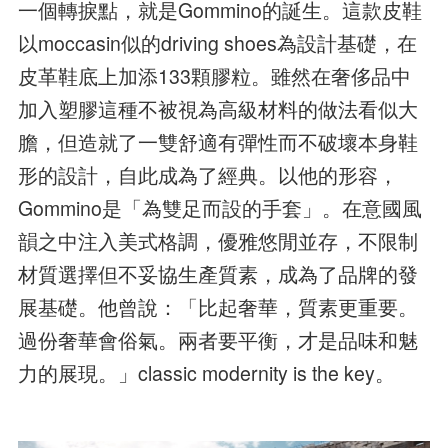
一個轉捩點，就是Gommino的誕生。這款皮鞋
以moccasin似的driving shoes為設計基礎，在
皮革鞋底上加添133顆膠粒。雖然在奢侈品中
加入塑膠這種不被視為高級材料的做法看似大
膽，但造就了一雙舒適有彈性而不破壞本身鞋
形的設計，自此成為了經典。以他的形容，
Gommino是「為雙足而設的手套」。在意國風
韻之中注入美式格調，優雅悠閒並存，不限制
材質選擇但不妥協生產質素，成為了品牌的發
展基礎。他曾說：「比起奢華，質素更重要。
過份奢華會俗氣。兩者要平衡，才是品味和魅
力的展現。」classic modernity is the key。