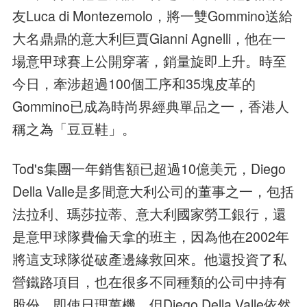
友Luca di Montezemolo，將一雙Gommino送給
大名鼎鼎的意大利巨賈Gianni Agnelli，他在一
場意甲球賽上公開穿著，銷量旋即上升。時至
今日，牽涉超過100個工序和35塊皮革的
Gommino已成為時尚界經典單品之一，香港人
稱之為「豆豆鞋」。
Tod's集團一年銷售額已超過10億美元，Diego
Della Valle是多間意大利公司的董事之一，包括
法拉利、瑪莎拉蒂、意大利國家勞工銀行，還
是意甲球隊費倫天拿的班主，因為他在2002年
將這支球隊從破產邊緣救回來。他還投資了私
營鐵路項目，也在很多不同種類的公司中持有
股份。即使日理萬機，但Diego Della Valle依然