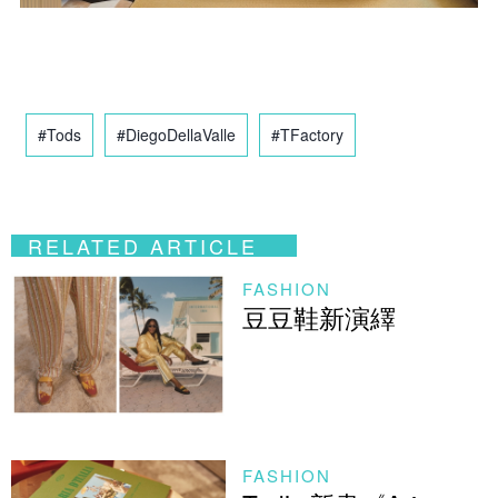
#Tods
#DiegoDellaValle
#TFactory
RELATED ARTICLE
FASHION
豆豆鞋新演繹
FASHION