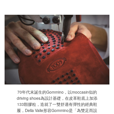
70年代末誕生的Gommino，以moccasin似的
driving shoes為設計基礎，在皮革鞋底上加添
133顆膠粒，造就了一雙舒適有彈性的經典鞋
履，Della Valle形容Gommino是「為雙足而設