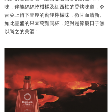
味，伴隨絲絲乾柑橘及紅西柚的香烤味道，令
舌尖上留下豐厚的蜜餞檸檬味，微甘而清新。
如此豐盛的果園萬豔同杯，絕對是節慶日子無
以尚之的美酒！