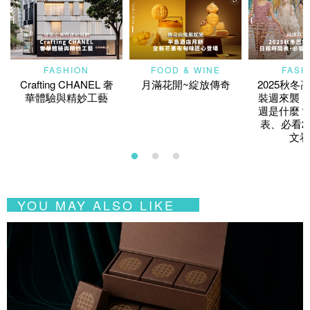
FASHION
FOOD & WINE
FASH
Crafting CHANEL 奢
月滿花開~綻放傳奇
2025秋冬
華體驗與精妙工藝
裝週來襲！
週是什麼？
表、必看2
文看
YOU MAY ALSO LIKE