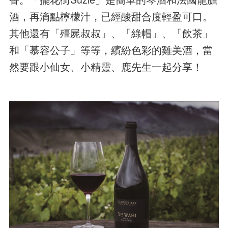
酒，再滴點檸檬汁，已經酸甜合度輕盈可口。
其他還有「殭屍叔叔」、「綠帽」、「飲茶」
和「慕容公子」等等，繽紛色彩的雞美酒，當
然要跟小仙女、小精靈、鹿先生一起分享！