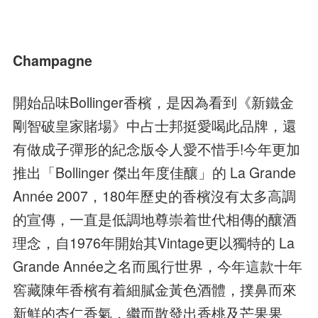
Champagne
開始品味Bollinger香檳，是因為看到《新鐵金
剛智破皇家賭場》中占士邦挺愛喝此品牌，還
有做成子彈形的紀念版令人愛不惜手!今年更加
推出「Bollinger 傑出年度佳釀」的 La Grande
Année 2007，180年歷史的香檳沒有太多高調
的宣傳，一直是低調地尊崇着世代相傳的釀酒
理念，自1976年開始其Vintage更以獨特的 La
Grande Année之名而風行世界，今年這款十年
窖藏陳年香檳有着細膩金黃色酒體，撲鼻而來
新鮮的杏仁香氣，繼而散發出香桃及芒果果