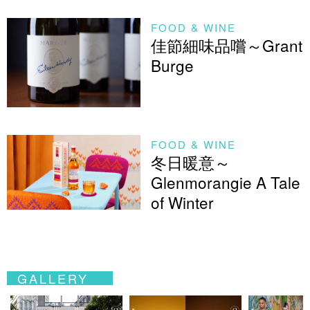
FOOD & WINE
佳節細味品嚐～Grant
Burge
FOOD & WINE
冬日暖意～
Glenmorangie A Tale
of Winter
GALLERY