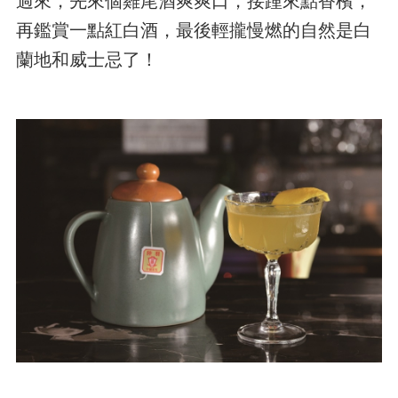
過來，先來個雞尾酒爽爽口，接踵來點香檳，
再鑑賞一點紅白酒，最後輕攏慢燃的自然是白
蘭地和威士忌了！