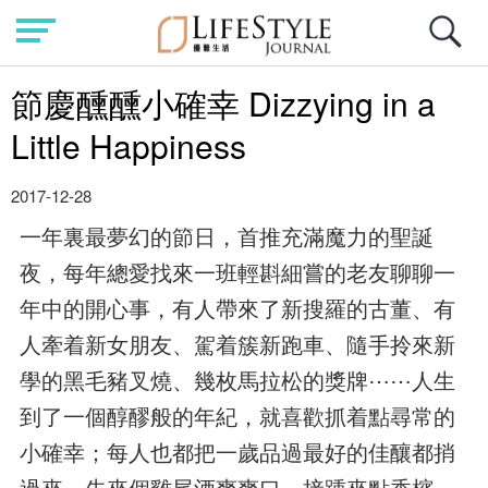
節慶醺醺小確幸 Dizzying in a
Little Happiness
2017-12-28
一年裏最夢幻的節日，首推充滿魔力的聖誕
夜，每年總愛找來一班輕斟細嘗的老友聊聊一
年中的開心事，有人帶來了新搜羅的古董、有
人牽着新女朋友、駕着簇新跑車、隨手拎來新
學的黑毛豬叉燒、幾枚馬拉松的獎牌⋯⋯人生
到了一個醇醪般的年紀，就喜歡抓着點尋常的
小確幸；每人也都把一歲品過最好的佳釀都捎