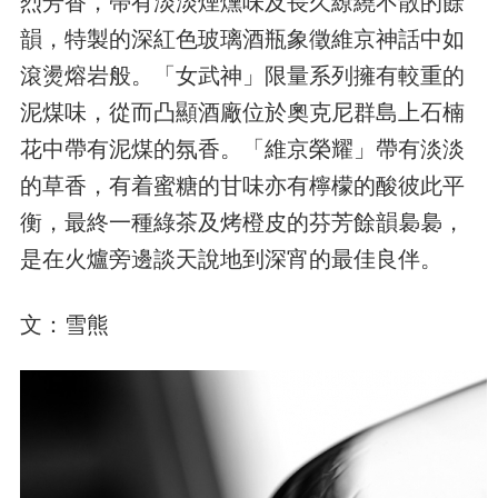
烈芳香，帶有淡淡煙燻味及長久繚繞不散的餘
韻，特製的深紅色玻璃酒瓶象徵維京神話中如
滾燙熔岩般。「女武神」限量系列擁有較重的
泥煤味，從而凸顯酒廠位於奧克尼群島上石楠
花中帶有泥煤的氛香。「維京榮耀」帶有淡淡
的草香，有着蜜糖的甘味亦有檸檬的酸彼此平
衡，最終一種綠茶及烤橙皮的芬芳餘韻裊裊，
是在火爐旁邊談天說地到深宵的最佳良伴。
文：雪熊