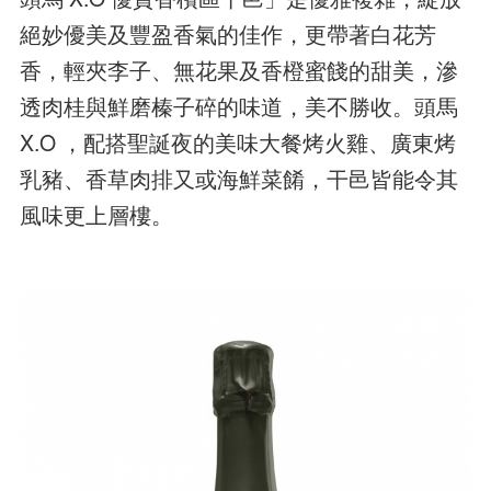
絕妙優美及豐盈香氣的佳作，更帶著白花芳
香，輕夾李子、無花果及香橙蜜餞的甜美，滲
透肉桂與鮮磨榛子碎的味道，美不勝收。頭馬
X.O ，配搭聖誕夜的美味大餐烤火雞、廣東烤
乳豬、香草肉排又或海鮮菜餚，干邑皆能令其
風味更上層樓。