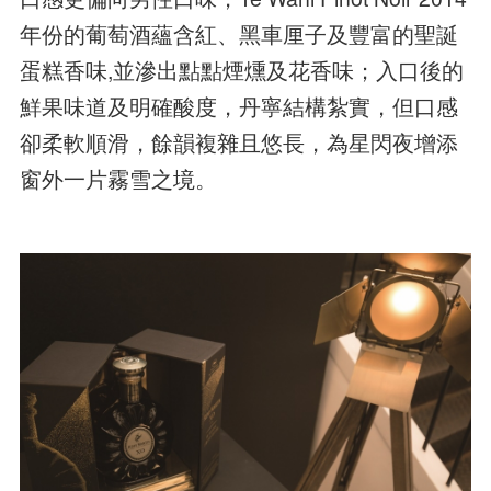
年份的葡萄酒蘊含紅、黑車厘子及豐富的聖誕
蛋糕香味,並滲出點點煙燻及花香味；入口後的
鮮果味道及明確酸度，丹寧結構紮實，但口感
卻柔軟順滑，餘韻複雜且悠長，為星閃夜增添
窗外一片霧雪之境。