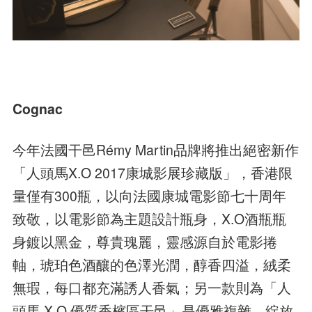
Cognac
今年法國干邑Rémy Martin品牌將推出絕密新作
「人頭馬X.O 2017康城影展珍藏版」，香港限
量僅有300瓶，以向法國康城電影節七十周年
致敬，以電影節為主題設計瓶身，X.O酒瓶瓶
身鍍以黑金，尊貴瑰麗，靈感源自於電影捲
軸，琥珀色酒釀的色澤光潤，醇香四溢，絨柔
無瑕，每口都充滿誘人香氣；另一款則為「人
頭馬 X.O 優質香檳區干邑」是優雅複雜，綻放