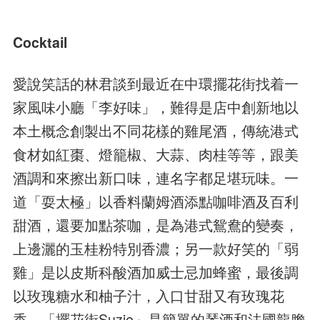
Cocktail
愛說笑話的林君談到最近在中環擺花街找着一
家風味小廳「李好味」，難得是店中創新地以
本土概念創製出不同花樣的雞尾酒，傳統港式
食材如紅棗、燈籠椒、大蒜、肉桂等等，跟美
酒調和來擦出新口味，連名字都足堪玩味。一
道「耍太極」以香料蘭姆酒添點咖啡酒及百利
甜酒，還要加點茶咖，是為港式鴛鴦的變奏，
上邊灑的玉桂粉特別香濃；另一款好笑的「弱
雞」是以皮斯科酸酒加威士忌加蜂蜜，最後調
以玫瑰糖水和柚子汁，入口甘甜又有玫瑰花
香。「擺花街Suzie」是簡單的琴酒和法國龍膽