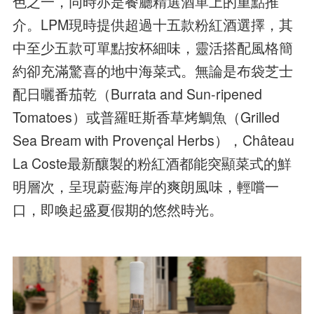
色之一，同時亦是餐廳精選酒單上的重點推
介。LPM現時提供超過十五款粉紅酒選擇，其
中至少五款可單點按杯細味，靈活搭配風格簡
約卻充滿驚喜的地中海菜式。無論是布袋芝士
配日曬番茄乾（Burrata and Sun-ripened
Tomatoes）或普羅旺斯香草烤鯛魚（Grilled
Sea Bream with Provençal Herbs），Château
La Coste最新釀製的粉紅酒都能突顯菜式的鮮
明層次，呈現蔚藍海岸的爽朗風味，輕嚐一
口，即喚起盛夏假期的悠然時光。