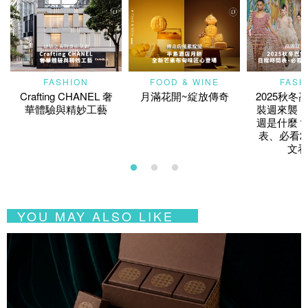
FASHION
FOOD & WINE
FASH
Crafting CHANEL 奢
月滿花開~綻放傳奇
2025秋冬
華體驗與精妙工藝
裝週來襲！
週是什麼？
表、必看2
文看
YOU MAY ALSO LIKE