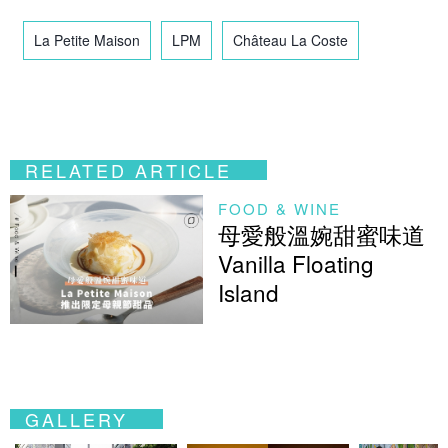
La Petite Maison
LPM
Château La Coste
RELATED ARTICLE
FOOD & WINE
母愛般溫婉甜蜜味道
Vanilla Floating
Island
GALLERY