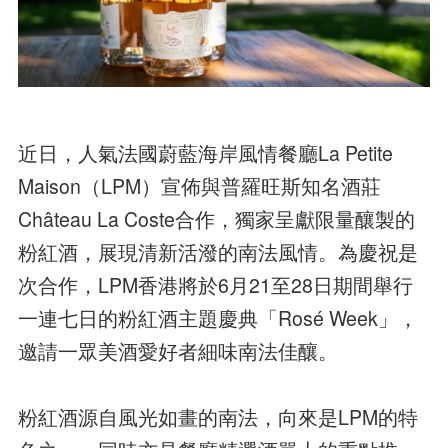
近日，人氣法國蔚藍海岸風情餐廳La Petite
Maison（LPM）宣佈與普羅旺斯知名酒莊
Château La Coste合作，獨家呈獻限量釀製的
粉紅酒，展現清新活潑的南法風情。為慶祝是
次合作，LPM香港將於6月21至28日期間舉行
一連七日的粉紅酒主題慶典「Rosé Week」，
邀請一眾美酒愛好者細味南法佳釀。
粉紅酒源自風光如畫的南法，向來是LPM的特