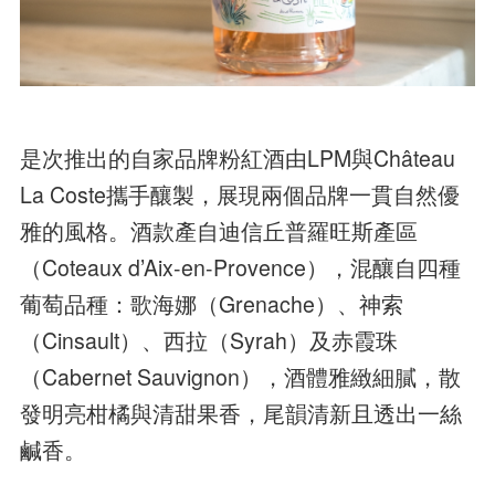
是次推出的自家品牌粉紅酒由LPM與Château
La Coste攜手釀製，展現兩個品牌一貫自然優
雅的風格。酒款產自迪信丘普羅旺斯產區
（Coteaux d’Aix-en-Provence），混釀自四種
葡萄品種：歌海娜（Grenache）、神索
（Cinsault）、西拉（Syrah）及赤霞珠
（Cabernet Sauvignon），酒體雅緻細膩，散
發明亮柑橘與清甜果香，尾韻清新且透出一絲
鹹香。