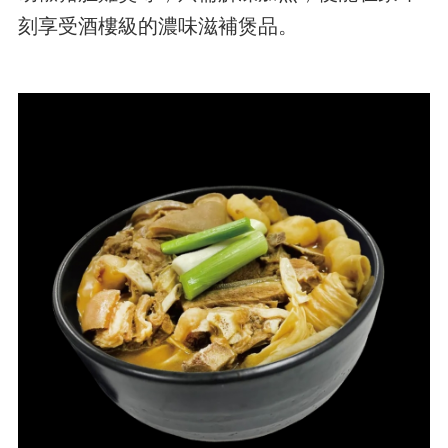
刻享受酒樓級的濃味滋補煲品。