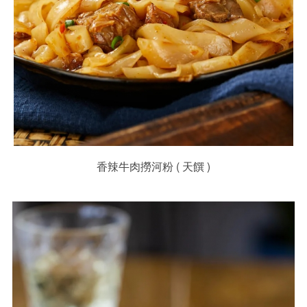
香辣牛肉撈河粉 ( 天饌 )