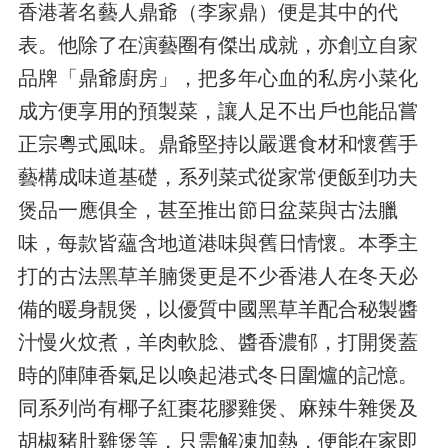
香港著名藝人鼎爺（李家鼎）便是其中的代
表。他除了在演藝圈有傑出成就，亦創立自家
品牌「鼎爺廚房」，把多年心血的私房小菜化
成方便享用的預製菜，讓人足不出戶也能品嘗
正宗粵式風味。鼎爺堅持以嚴選食材和懷舊手
藝構成味道基礎，系列菜式從家常便飯到功夫
煲品一應俱全，甚至推出節日盆菜與古法臘
味，每款皆蘊含地道港味與舊日情懷。本季主
打的古法黑草羊腩煲更是不少香港人在冬天必
備的暖身靚煲，以優質中國黑草羊配合秘製醬
汁慢火炆煮，羊肉軟腍、醬香濃郁，打開煲蓋
時的陣陣香氣足以喚起港式冬日圍爐的記憶。
同系列尚有椰子紅棗花膠雞煲、麻辣牛雜煲及
胡椒豬肚雞煲等，只需解凍加熱，便能在家即