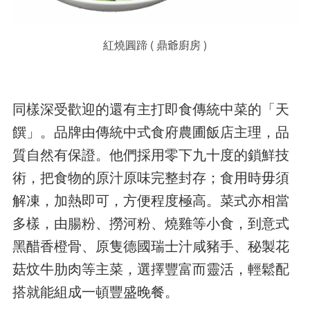
紅燒圓蹄 ( 鼎爺廚房 )
同樣深受歡迎的還有主打即食傳統中菜的「天
饌」。品牌由傳統中式食府農圃飯店主理，品
質自然有保證。他們採用零下九十度的鎖鮮技
術，把食物的原汁原味完整封存；食用時毋須
解凍，加熱即可，方便程度極高。菜式亦相當
多樣，由腸粉、撈河粉、燒雞等小食，到意式
黑醋香橙骨、原隻德國瑞士汁咸豬手、秘製花
菇炆牛肋肉等主菜，選擇豐富而靈活，輕鬆配
搭就能組成一頓豐盛晚餐。