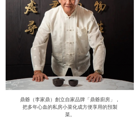
鼎爺（李家鼎）創立自家品牌「鼎爺廚房」，
把多年心血的私房小菜化成方便享用的預製
菜。