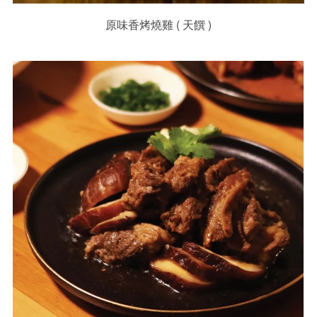
原味香烤燒雞 ( 天饌 )