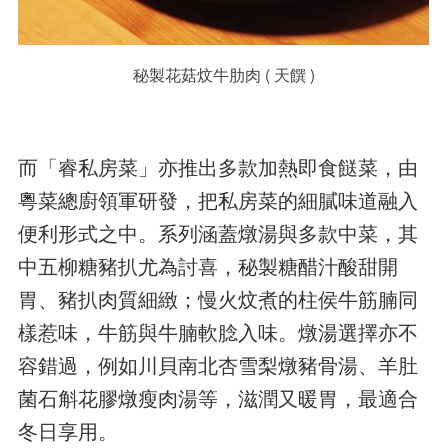
秘製花菇炆牛肋肉 ( 天饌 )
而「睿私房菜」亦推出多款加熱即食餸菜，由
粵菜總廚領軍研發，把私房菜的細膩味道融入
便利形式之中。系列涵蓋燉湯與多款中菜，其
中五柳糖豬扒尤為討喜，秘製糖醋汁酸甜開
胃、豬扒肉質細緻；慢火炆煮的柱侯牛筋腩同
樣惹味，牛筋與牛腩軟腍入味。燉湯選擇亦不
容錯過，例如川貝南北杏雪梨燉豬骨湯、羊肚
菌石斛花膠燉瘦肉湯等，滋潤又暖胃，最適合
冬日享用。