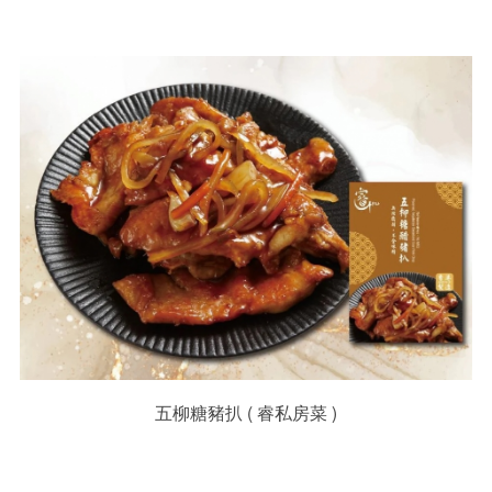
五柳糖豬扒 ( 睿私房菜 )