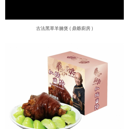
古法黑草羊腩煲 ( 鼎爺廚房 )