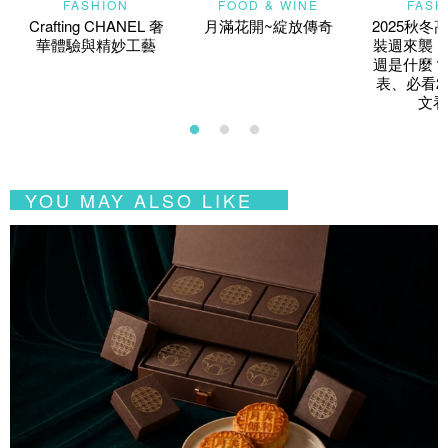
FASHION
FOOD & WINE
FASH
Crafting CHANEL 奢
月滿花開~綻放傳奇
2025秋冬
華體驗與精妙工藝
裝週來襲！
週是什麼？
表、必看2
文看
YOU MAY ALSO LIKE