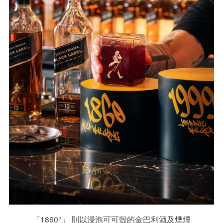
「1860°」 則以浸泡可可殼的金巴利酒及煙燻