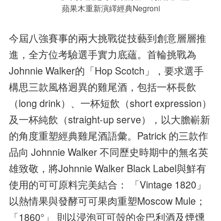
蘋果木重新演繹經典Negroni
今屆八強賽事的兩大挑戰從技藝到創意層層推
進，全方位考驗選手實力底蘊。首輪挑戰為
Johnnie Walker的「Hop Scotch」，要求選手
構思三款風格迥異的雞尾酒，包括一杯長飲
（long drink）、一杯短飲（short expression）
及一杯純飲（straight-up serve），以大膽嶄新
的角度重塑經典雞尾酒語彙。Patrick 的三款作
品向 Johnnie Walker 不同歷史時期中的無名英
雄致敬，將Johnnie Walker Black Label與鮮有
使用的可可原料完美結合： 「Vintage 1820」
以熱情果與發酵可可果肉重塑Moscow Mule；
「1860°」 則以浸泡可可殼的金巴利酒及煙燻