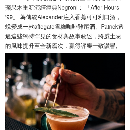
蘋果木重新演繹經典Negroni； 「After Hours
'99」 為傳統Alexander注入香蕉可可利口酒，
蛻變成一款affogato雪糕咖啡雞尾酒。Patrick透
過這些獨特罕見的食材與故事敘述，將威士忌
的風味提升至全新層次，贏得評審一致讚譽。