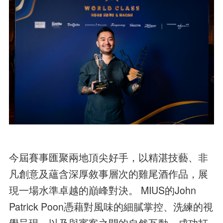
今屆賽事匯聚兩地頂尖好手，以精湛技藝、非
凡創意及蘊含深厚敘事層次的雞尾酒作品，展
現一場水準卓越的巔峰對決。 MIUS的John
Patrick Poon憑藉對風味的細膩掌控、洗練的視
覺呈現，以及與賓客之間的自然互動，成功打