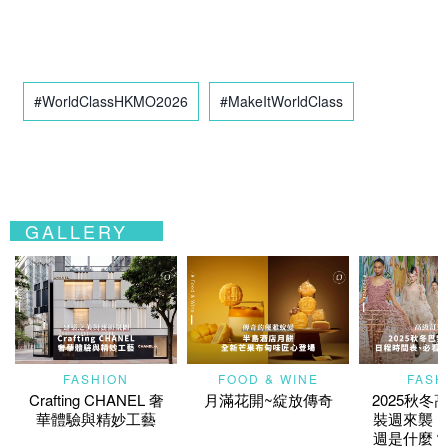
#WorldClassHKMO2026
#MakeItWorldClass
GALLERY
FASHION
FOOD & WINE
FASH
Crafting CHANEL 奢
月滿花開~綻放傳奇
2025秋冬
華體驗與精妙工藝
裝週來襲！
週是什麼？