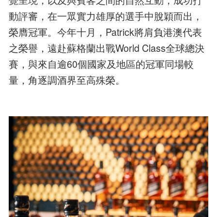
動評審，在一眾實力雄厚的選手中脫穎而出，
榮膺冠軍。今年十月，Patrick將肩負港澳代表
之榮譽，遠赴蘇格蘭出戰World Class全球總決
賽，與來自逾60個國家及地區的冠軍同場較
量，角逐調酒界至高殊榮。