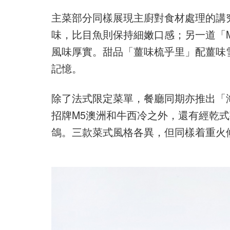
主菜部分同樣展現主廚對食材處理的講
味，比目魚則保持細嫩口感；另一道「
風味厚實。甜品「薑味梳乎里」配薑味
記憶。
除了法式限定菜單，餐廳同期亦推出「
招牌M5澳洲和牛西冷之外，還有經乾
鴿。三款菜式風格各異，但同樣着重火