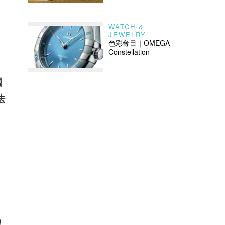
WATCH &
JEWELRY
色彩奪目｜OMEGA
Constellation
國
法
。
。
腿