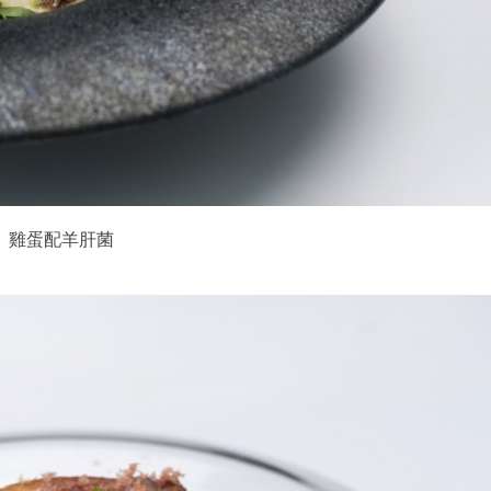
雞蛋配羊肝菌