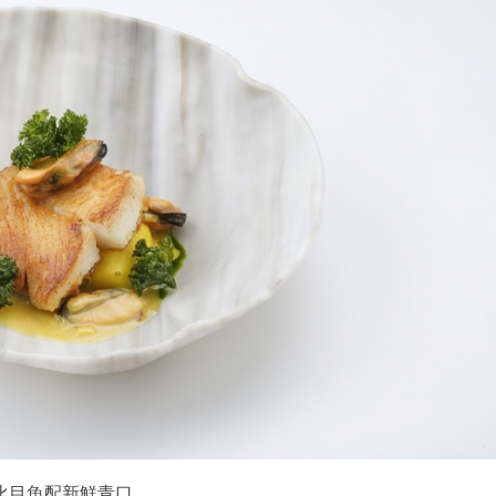
比目魚配新鮮青口