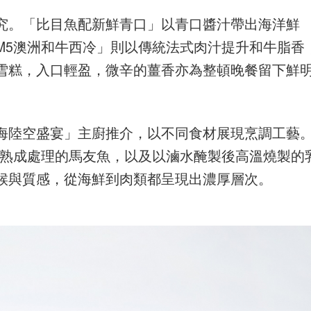
究。「比目魚配新鮮青口」以青口醬汁帶出海洋鮮
M5澳洲和牛西冷」則以傳統法式肉汁提升和牛脂香
雪糕，入口輕盈，微辛的薑香亦為整頓晚餐留下鮮
海陸空盛宴」主廚推介，以不同食材展現烹調工藝
式熟成處理的馬友魚，以及以滷水醃製後高溫燒製的
候與質感，從海鮮到肉類都呈現出濃厚層次。