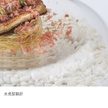
水煮梨鵝肝