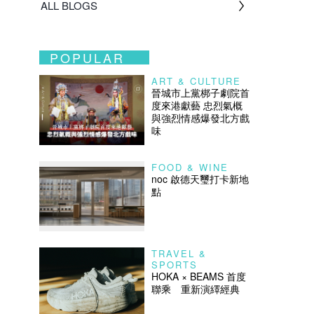
ALL BLOGS
POPULAR
ART & CULTURE
晉城市上黨梆子劇院首
度來港獻藝 忠烈氣概
與強烈情感爆發北方戲
味
FOOD & WINE
noc 啟德天璽打卡新地
點
TRAVEL &
SPORTS
HOKA × BEAMS 首度
聯乘 重新演繹經典