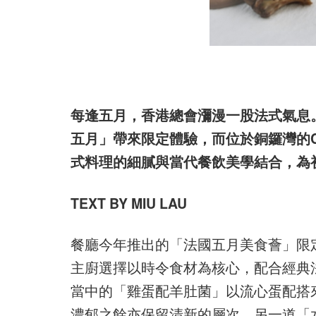
每逢五月，香港總會瀰漫一股法式氣息
五月」帶來限定體驗，而位於銅鑼灣的Cul
式料理的細膩與當代餐飲美學結合，為
TEXT BY MIU LAU
餐廳今年推出的「法國五月美食薈」限
主廚選擇以時令食材為核心，配合經典
當中的「雞蛋配羊肚菌」以流心蛋配搭來
濃郁之餘亦保留清新的層次。另一道「