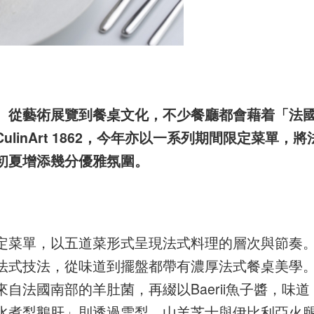
。從藝術展覽到餐桌文化，不少餐廳都會藉着「法
inArt 1862，今年亦以一系列期間限定菜單，將
初夏增添幾分優雅氛圍。
定菜單，以五道菜形式呈現法式料理的層次與節奏
法式技法，從味道到擺盤都帶有濃厚法式餐桌美學
自法國南部的羊肚菌，再綴以Baerii魚子醬，味道
水煮梨鵝肝」則透過雪梨、山羊芝士與伊比利亞火