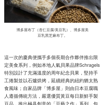
博多屋布丁（杏仁豆腐/美豆乳）、博多屋美
豆乳黑芝麻布丁。
這一次的慶典便攜手多個長期合作夥伴推出限
定美食系列，例如本地人氣貝果品牌Schragels
特別設計了充滿溫度的周年紀念貝果，堅持手
工捲製並以石爐烘烤，延續經典的紐約猶太熟
食風味；自家品牌「博多屋」則由日本豆腐職
人遵循傳統方法，嚴選優質黃豆每日新鮮手製
豆品，推出極具創意的「豆藝之作」系列，包