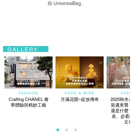
你 UniversalBag。
GALLERY
FASHION
FOOD & WINE
FASH
Crafting CHANEL 奢
月滿花開~綻放傳奇
2025秋冬
華體驗與精妙工藝
裝週來襲！
週是什麼？
表、必看2
文看