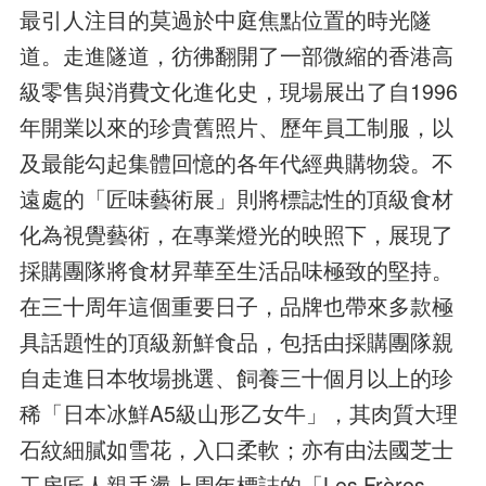
最引人注目的莫過於中庭焦點位置的時光隧
道。走進隧道，彷彿翻開了一部微縮的香港高
級零售與消費文化進化史，現場展出了自1996
年開業以來的珍貴舊照片、歷年員工制服，以
及最能勾起集體回憶的各年代經典購物袋。不
遠處的「匠味藝術展」則將標誌性的頂級食材
化為視覺藝術，在專業燈光的映照下，展現了
採購團隊將食材昇華至生活品味極致的堅持。
在三十周年這個重要日子，品牌也帶來多款極
具話題性的頂級新鮮食品，包括由採購團隊親
自走進日本牧場挑選、飼養三十個月以上的珍
稀「日本冰鮮A5級山形乙女牛」，其肉質大理
石紋細膩如雪花，入口柔軟；亦有由法國芝士
工房匠人親手燙上周年標誌的「Les Frères