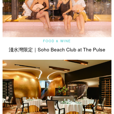
FOOD & WINE
淺水灣限定｜Soho Beach Club at The Pulse