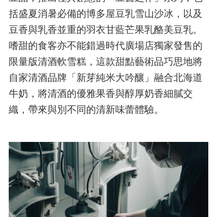
括盛夏消暑必備的博多屋豆乳雪山沙冰，以及
豆香與乳香並重的羽衣甘藍芒果乳酪美豆乳。
嗜甜的食客亦不能錯過時代廣場店獨家發售的
限量版清酒軟雪糕，這款甜點藝術品巧思地將
自家清酒品牌「新芽純米大吟釀」融合北海道
牛奶，將清酒的優雅果香與醇厚奶香細膩交
織，帶來與別不同的清新味蕾體驗。