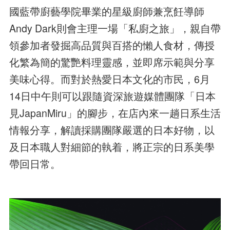
國藍帶廚藝學院畢業的星級廚師兼烹飪導師
Andy Dark則會主理一場「私廚之旅」，親自帶
領參加者發掘高品質與百搭的懶人食材，傳授
化繁為簡的驚艷料理靈感，並即席示範與分享
美味心得。而對於熱愛日本文化的市民，6月
14日中午則可以跟隨資深旅遊媒體團隊「日本
見JapanMiru」的腳步，在店內來一趟日系生活
情報分享，解讀採購團隊嚴選的日本好物，以
及日本職人對細節的執着，將正宗的日系美學
帶回日常。