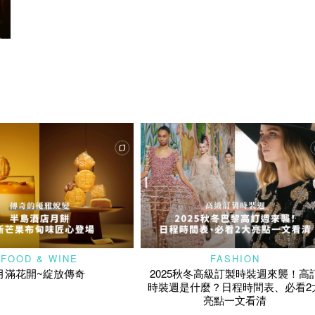
FOOD & WINE
FASHION
月滿花開~綻放傳奇
2025秋冬高級訂製時裝週來襲！高
時裝週是什麼？日程時間表、必看2
亮點一文看清