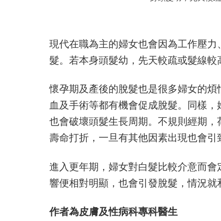
現代在職為主的婦女也會因為工作壓力
髮。若本身頭髮幼，先天較疏或髮線較
懷孕期及產後的脫髮也是很多婦女的煩
血及手術等都有機會促成脫髮。同樣，
也會破壞頭髮生長周期。不規則經期，
壽命打折，一旦有其他因素出現也會引
進入更年期，婦女對白髮比較介意而會
響便相對明顯，也會引發脫髮，情況就
作者為皮膚及性病科專科醫生