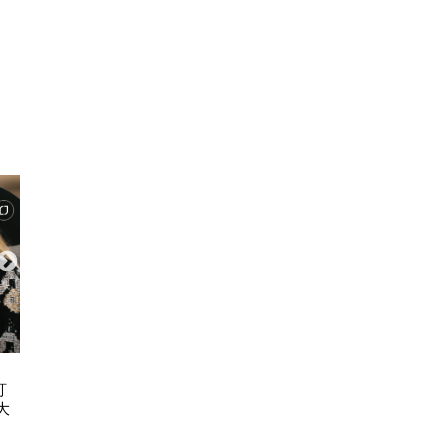
ART & CULTURE
FASH
訂
古埃及文明大展11.20登陸故宮博物
永遠度假 2026 C
大
館 7大必睇文物！圖坦卡門巨像/貓
REP
木乃伊/阿努比斯坐像