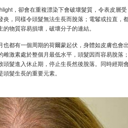
hlight，卻會在重複漂染下會破壞髮質，令表皮層受
發炎，同樣令頭髮無法生長而脫落；電鬈或拉直，
主的物質容易損壞，破壞分子的連結。
月也都有一個周期的荷爾蒙起伏，身體如皮膚也會
的雌激素處於整個月最低水平，頭髮因而容易脫落
致頭髮進入休止期，停止生長然後脫落。同時經期
是頭髮生長的重要元素。