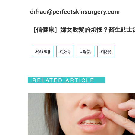
drhau@perfectskinsurgery.com
［信健康］婦女脫髮的煩惱？醫生貼士
#侯鈞翔
#疫情
#母親
#脫髮
RELATED ARTICLE