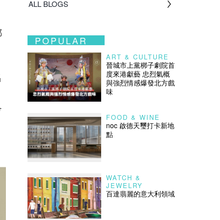
ALL BLOGS
都
POPULAR
ART & CULTURE
晉城市上黨梆子劇院首
度來港獻藝 忠烈氣概
出
與強烈情感爆發北方戲
味
；
會
FOOD & WINE
noc 啟德天璽打卡新地
點
WATCH &
JEWELRY
百達翡麗的意大利領域