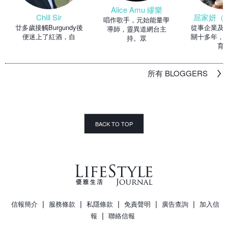
Alice Amu 繆樂
Chill Sir
屈家妍（Ma
唱作歌手，元始能量學
廿多歲接觸Burgundy後
從事企業及
導師，靈異道網台主
便迷上了紅酒，自
關十多年，
持。眾
育
所有 BLOGGERS
BACK TO TOP
|
|
|
|
|
信報簡介
服務條款
私隱條款
免責聲明
廣告查詢
加入信
|
報
聯絡信報