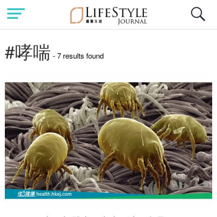
#哮喘
- 7 results found