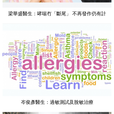
梁華盛醫生：哮喘冇「斷尾」 不再發作仍有計
岑俊彥醫生：過敏測試及脫敏治療