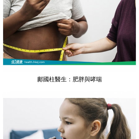
鄺國柱醫生：肥胖與哮喘