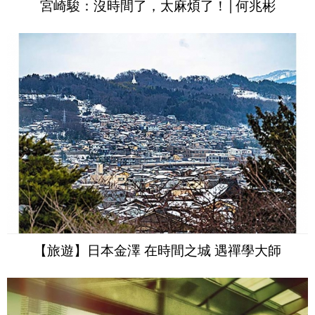
宮崎駿：沒時間了，太麻煩了！│何兆彬
【旅遊】日本金澤 在時間之城 遇禪學大師