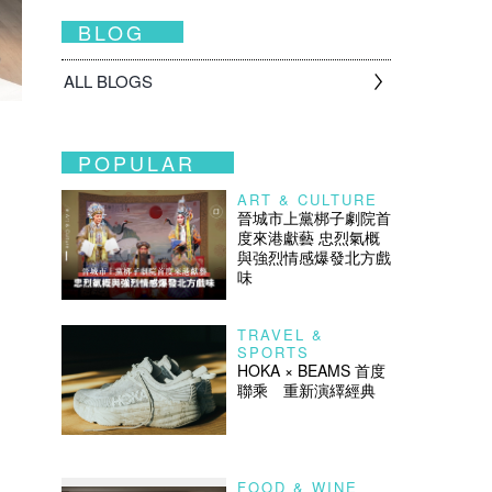
BLOG
ALL BLOGS
POPULAR
ART & CULTURE
晉城市上黨梆子劇院首
度來港獻藝 忠烈氣概
與強烈情感爆發北方戲
味
TRAVEL &
SPORTS
HOKA × BEAMS 首度
聯乘 重新演繹經典
FOOD & WINE