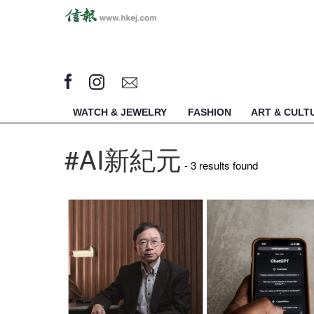
WATCH & JEWELRY
FASHION
ART & CULT
#AI新紀元
- 3 results found