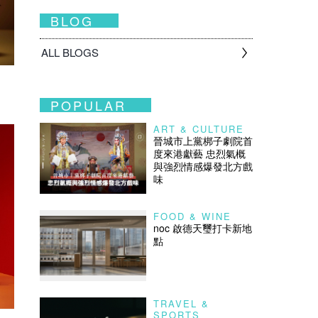
BLOG
ALL BLOGS
POPULAR
ART & CULTURE
晉城市上黨梆子劇院首
度來港獻藝 忠烈氣概
與強烈情感爆發北方戲
味
FOOD & WINE
noc 啟德天璽打卡新地
點
TRAVEL &
SPORTS