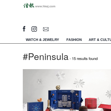
WATCH & JEWELRY
FASHION
ART & CULT
#Peninsula
- 15 results found