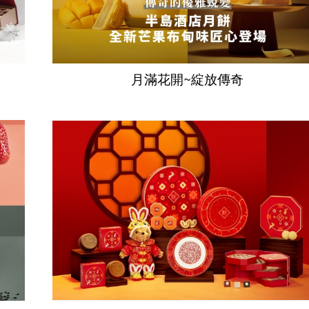
月滿花開~綻放傳奇