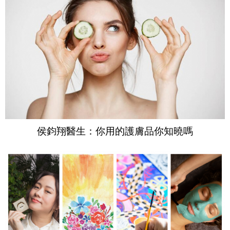
侯鈞翔醫生：你用的護膚品你知曉嗎