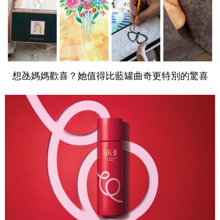
想氹媽媽歡喜？她值得比藍罐曲奇更特別的驚喜