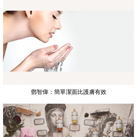
鄧智偉：簡單潔面比護膚有效