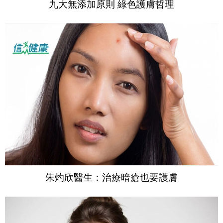
九大無添加原則 綠色護膚哲理
朱灼欣醫生：治療暗瘡也要護膚