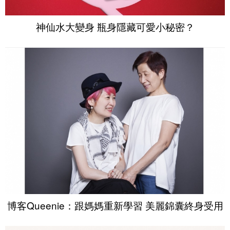
神仙水大變身 瓶身隱藏可愛小秘密？
博客Queenie：跟媽媽重新學習 美麗錦囊終身受用