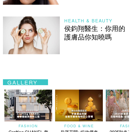
HEALTH & BEAUTY
侯鈞翔醫生：你用的
護膚品你知曉嗎
GALLERY
FASHION
FOOD & WINE
FASH
Crafting CHANEL 奢
月滿花開~綻放傳奇
2025秋冬