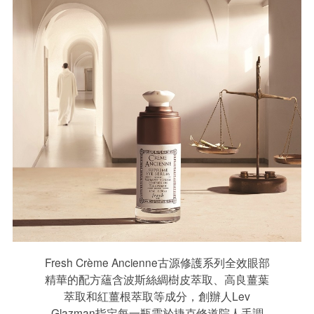
Fresh Crème Ancienne古源修護系列全效眼部
精華的配方蘊含波斯絲綢樹皮萃取、高良薑葉
萃取和紅薑根萃取等成分，創辦人Lev
Glazman指定每一瓶需於捷克修道院人手調