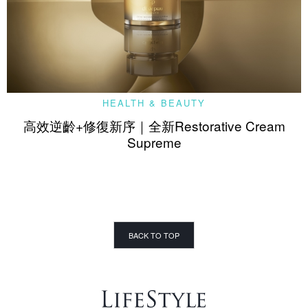
HEALTH & BEAUTY
高效逆齡+修復新序｜全新Restorative Cream
Supreme
BACK TO TOP