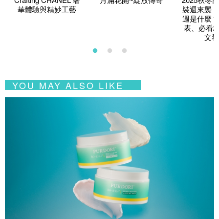
華體驗與精妙工藝
裝週來襲！
週是什麼？
表、必看2
文看
YOU MAY ALSO LIKE