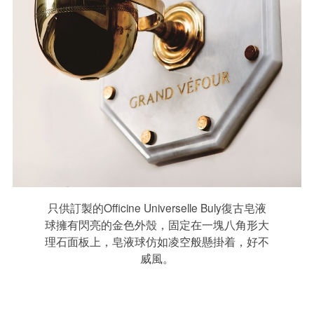
只供訂製的Officine Universelle Buly復古皂液
球擁有閃亮的金色外殼，固定在一塊八角形大
理石面板上，皂液球仿如凌空般懸掛着，好不
威風。