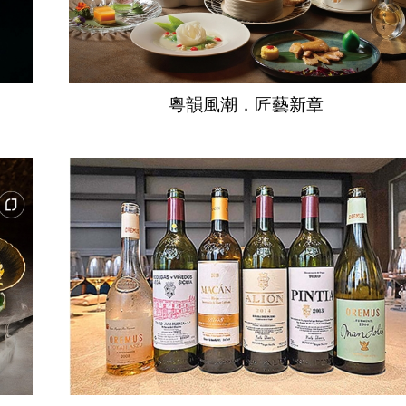
粵韻風潮．匠藝新章