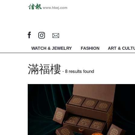
WATCH & JEWELRY
FASHION
ART & CULT
滿福樓
- 8 results found