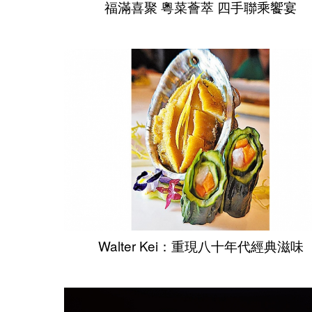
福滿喜聚 粵菜薈萃 四手聯乘饗宴
Walter Kei：重現八十年代經典滋味