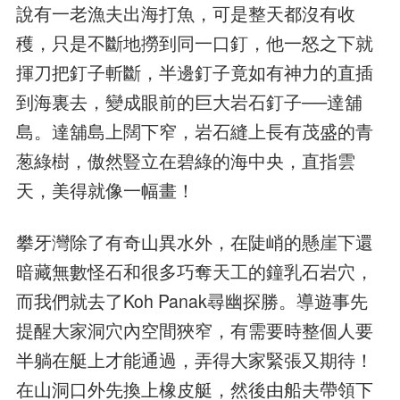
說有一老漁夫出海打魚，可是整天都沒有收
穫，只是不斷地撈到同一口釘，他一怒之下就
揮刀把釘子斬斷，半邊釘子竟如有神力的直插
到海裏去，變成眼前的巨大岩石釘子──達舖
島。達舖島上闊下窄，岩石縫上長有茂盛的青
葱綠樹，傲然豎立在碧綠的海中央，直指雲
天，美得就像一幅畫！
攀牙灣除了有奇山異水外，在陡峭的懸崖下還
暗藏無數怪石和很多巧奪天工的鐘乳石岩穴，
而我們就去了Koh Panak尋幽探勝。導遊事先
提醒大家洞穴內空間狹窄，有需要時整個人要
半躺在艇上才能通過，弄得大家緊張又期待！
在山洞口外先換上橡皮艇，然後由船夫帶領下