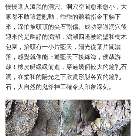
慢慢進入漆黑的洞穴。洞穴空間愈來愈小，大
家都不敢隨意亂動，乖乖的聽着指令平躺下
來，深怕被頭頂的尖石割傷。成功穿過洞穴後
迎來的是幽靜的潟湖，潟湖四邊被峭壁和樹木
包圍，抬頭有一小片藍天，陽光從葉片間灑
落，感覺就像能上通藍天下接綠海，優哉游
哉！橡皮艇緩緩前進，穿過幾個較大的鐘乳石
洞，在柔和的陽光之下欣賞形態各異的鐘乳
石，大自然的鬼斧神工確令人印象深刻。