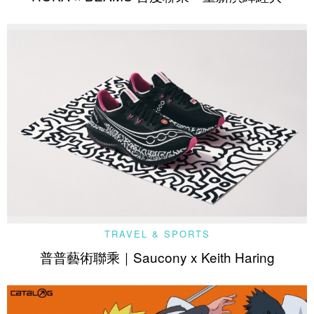
TRAVEL & SPORTS
普普藝術聯乘｜Saucony x Keith Haring