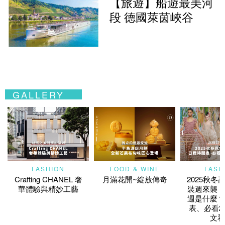
【旅遊】船遊最美河
段 德國萊茵峽谷
GALLERY
FASHION
FOOD & WINE
FASH
Crafting CHANEL 奢
月滿花開~綻放傳奇
2025秋冬
華體驗與精妙工藝
裝週來襲！
週是什麼？
表、必看2
文看