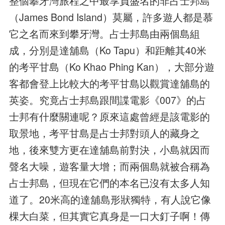
整個攀牙灣旅程之中最享負盛名的非占士邦島
（James Bond Island）莫屬，許多遊人都是慕
它之名而來到攀牙灣。占士邦島由兩個島組
成，分別是達舖島（Ko Tapu）和距離其40米
的考平甘島（Ko Khao Phing Kan），大部分遊
客都會登上比較大的考平甘島以觀賞達舖島的
英姿。究竟占士邦島跟間諜電影《007》的占
士邦有什麼關連呢？原來這處曾經是該電影的
取景地，考平甘島是占士邦對頭人的藏身之
地，後來雙方更在達舖島前對決，小島就因而
聲名大噪，遊客量大增；而兩個島就被合稱為
占士邦島，但現在它們的本名已沒有太多人知
道了。20米高的達舖島形狀獨特，有人說它像
棵大白菜，但其實它真身是一口大釘子啊！傳