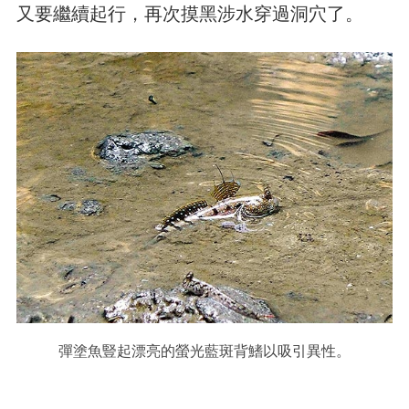
又要繼續起行，再次摸黑涉水穿過洞穴了。
彈塗魚豎起漂亮的螢光藍斑背鰭以吸引異性。