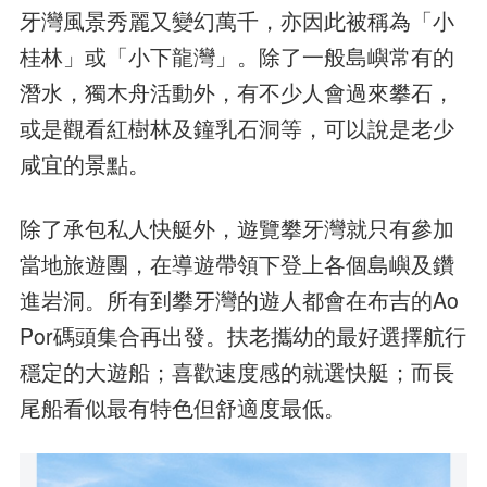
牙灣風景秀麗又變幻萬千，亦因此被稱為「小
桂林」或「小下龍灣」。除了一般島嶼常有的
潛水，獨木舟活動外，有不少人會過來攀石，
或是觀看紅樹林及鐘乳石洞等，可以說是老少
咸宜的景點。
除了承包私人快艇外，遊覽攀牙灣就只有參加
當地旅遊團，在導遊帶領下登上各個島嶼及鑽
進岩洞。所有到攀牙灣的遊人都會在布吉的Ao
Por碼頭集合再出發。扶老攜幼的最好選擇航行
穩定的大遊船；喜歡速度感的就選快艇；而長
尾船看似最有特色但舒適度最低。