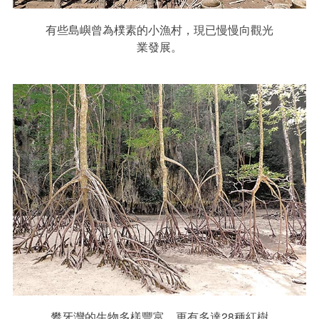
有些島嶼曾為樸素的小漁村，現已慢慢向觀光
業發展。
攀牙灣的生物多樣豐富，更有多達28種紅樹