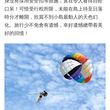
身沒有採用安全扣等措施，實在令人看得目瞪
口呆！可惜受行程所限，未能在島上待至日落
時分才離開，欣賞不到小島最動人的天色幻
化。旅行少不免會有遺憾，幸好遺憾總帶着美
好的回憶！