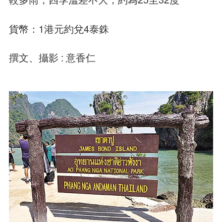
貨幣：1港元約兌4泰銖
撰文、攝影 : 意香仁