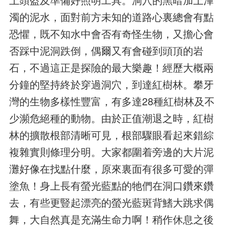
上頭盔及準備好照明工具。洞穴的黑暗加上渾
濁的泥水，面對前方未知的道路心裏總會有點
恐懼，既不知水中會否有奇怪生物，又擔心會
否踩中泥洞跌倒，偶爾又有會碰到頭頂的岩
石，不過這正是探險的最大樂趣！經歷大概兩
分鐘的堅持終於穿過洞穴，到達紅樹林。攀牙
灣的生物多樣性豐富，有多達28種紅樹林及不
少瀕危絕種的動物。由於正值潮退之時，紅樹
林的擴散根部清晰可見，根部驟眼看起來錯綜
複雜實則條理分明。大家都圍着旁邊的大片泥
灘好像在找點什麼，原來裏面有很多可愛的彈
塗魚！身上長有螢光藍點的牠們在洞口鑽來鑽
去，有些更豎起漂亮的螢光藍斑背鰭大跳求偶
舞，大自然真是充滿生命力啊！稍作休息之後