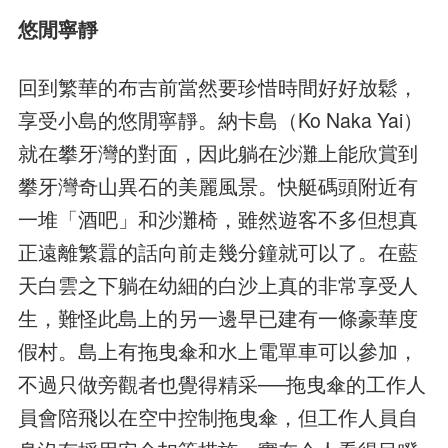
悠閒寧靜
回到繁華的布吉前當然要珍惜時間好好放鬆，
享受小島的悠閒寧靜。納卡島（Ko Naka Yai）
就在攀牙灣的對面，因此躺在沙灘上能欣賞到
攀牙灣奇山異石的美麗風景。快艇碼頭附近有
一堆「酒吧」和沙灘椅，雖然遊客不多但想真
正遠離繁囂的話向前走幾分鐘就可以了。在藍
天白雲之下躺在幼細的白沙上真的非常享受人
生，難怪此島上的另一邊早已建有一條豪華度
假村。島上有拖曳傘和水上電單車可以參加，
不過只做旁觀者也覺得精采──拖曳傘的工作人
員會陪飛以在空中控制拖曳傘，但工作人員自