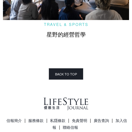
TRAVEL & SPORTS
星野的經營哲學
BACK TO TOP
|
|
|
|
|
信報簡介
服務條款
私隱條款
免責聲明
廣告查詢
加入信
|
報
聯絡信報