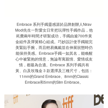
Embrace 系列手鐲靈感源於品牌創辦人Nirav
Modi先生一對愛女日常把玩彈性手鐲作品，他
耗費兩年時間才研製成功，手鐲由逾700件黃
金組件及彈簧精心組成。巧妙設計使手鐲能完
美緊貼手腕，而且輕易佩戴並在伸展狀態時仍
能保持美感。Embrace手鐲一如其名，能喚醒
心中被緊抱的情意，無論寄寓親情、愛情或友
情，都最為合適。Embrace 系列手鐲共有
黃、白及玫瑰金 3 款選擇及三種尺寸，包括：
11mm的Grand Embrace、8mm的Classic
Embrace和5mm的Slim Embrace。