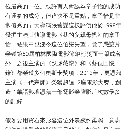
位最高的一位。或許有人會認為章子怡的成功
有運氣的成分，但這決不是重點，章子怡是非
常優秀的」大導演張藝謀這樣評價他於1998年
發掘主演其執導電影《我的父親母親》的章子
怡，結果章也沒令這位伯樂失望，除了憑該片
榮獲第50屆柏林國際電影節銀熊獎而一舉成名
外，之後主演的《臥虎藏龍》和《藝伎回憶
錄》都榮獲多個奧斯卡獎項，2013年，更憑藉
主演《一代宗師》榮獲超過12座電影大獎，創
造了華語影壇憑藉一部電影榮膺影后次數最多
的記錄。
假如要用寶石來形容這位外表婉約柔弱，意志