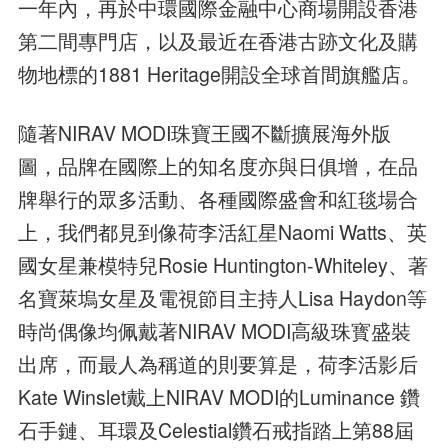
一年內，再於中環國際金融中心商場開設香港
第二間專門店，以及最近在香港古跡文化及購
物地標的1881 Heritage開設全球首間旗艦店。
隨著NIRAV MODI珠寶王國不斷擴展海外版
圖，品牌在國際上的知名度亦與日俱增，在品
牌舉行的眾多活動、各種國際盛會和紅毯場合
上，我們都見到像荷李活紅星Naomi Watts、英
國女星兼模特兒Rosie Huntington-Whiteley、著
名寶萊塢女星及電視節目主持人Lisa Haydon等
時尚偶像均佩戴著NIRAV MODI高級珠寳盛裝
出席，而最人為稱道的則要算是，荷李活影后
Kate Winslet戴上NIRAV MODI的Luminance 鑽
石手鏈、耳環及Celestial鑽石戒指踏上第88屆