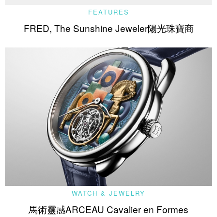
FEATURES
FRED, The Sunshine Jeweler陽光珠寶商
WATCH & JEWELRY
馬術靈感ARCEAU Cavalier en Formes