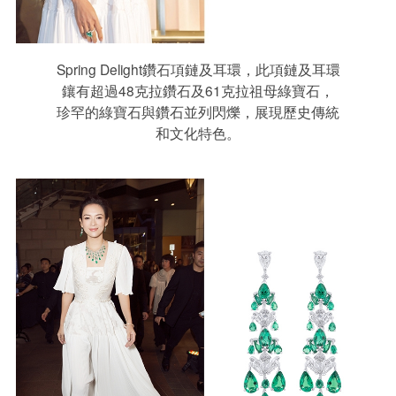
Spring Delight鑽石項鏈及耳環，此項鏈及耳環
鑲有超過48克拉鑽石及61克拉祖母綠寶石，
珍罕的綠寶石與鑽石並列閃爍，展現歷史傳統
和文化特色。