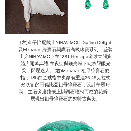
(左)章子怡配戴上NIRAV MODI Spring Delight
及Maharani綠寶石與鑽石高級珠寶系列，盛裝
出席NIRAV MODI在1881 Heritage全球首間旗
艦店開幕典禮,在夜空與鎂光燈下綻放耀眼光
采，閃爍迷人。(右)Maharani祖母綠寶石戒
指，18K白金戒指中央鑲有重達26.49克拉枕
形切割的哥倫比亞祖母綠寶石，設計華麗時
尚，主石旁邊鑲嵌上以鑽石堆砌而成的花瓣，
展現出祖母綠寶石的獨特古典美。