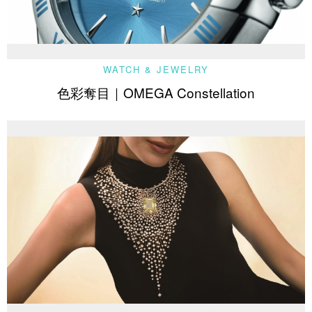
WATCH & JEWELRY
色彩奪目｜OMEGA Constellation