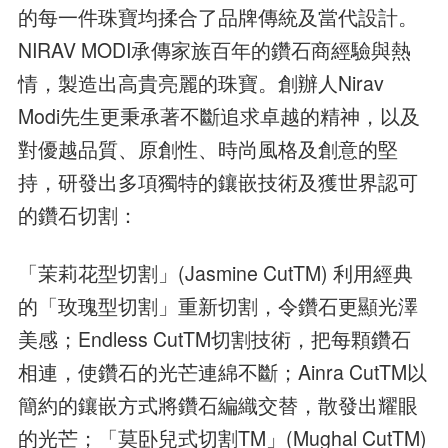
的每一件珠寶均揉合了品牌傳統及當代設計。
NIRAV MODI承傳家族百年的鑽石商經驗與熱
情，製造出高貴亮麗的珠寶。創辦人Nirav
Modi先生更秉承著不斷追求卓越的精神，以及
對優越品質、原創性、時尚風格及創意的堅
持，研發出多項獨特的鑲嵌技術及獲世界認可
的鑽石切割：
「茉莉花型切割」(Jasmine CutTM) 利用經典
的「玫瑰型切割」重新切割，令鑽石更顯光澤
美感；Endless CutTM切割技術，把每顆鑽石
相連，使鑽石的光芒連綿不斷；Ainra CutTM以
簡約的鑲嵌方式將鑽石編織交替，散發出耀眼
的光芒；「莫卧兒式切割TM」(Mughal CutTM)