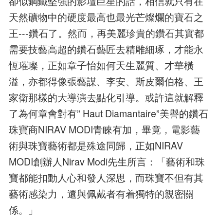
卻似鋼鐵堅強的影壇巨星的話，相信就只有在
天然礦物中的硬度最高也最光芒燦爛的寶石之
王---鑽石了。然而，再美麗珍貴的鑽石其實都
需要技藝高超的鑽石藝匠去精雕細琢，才能永
恆璀璨，正如章子怡如何天生麗質、才華橫
溢，亦都得像張藝謀、李安、斯皮爾伯格、王
家衛那樣的大導演去點化引導。或許這就解釋
了為何章會對有” Haut Diamantaire”美譽的鑽石
珠寶商NIRAV MODI青睞有加，畢竟，電影藝
術與珠寶藝術都是殊途同歸，正如NIRAV
MODI創辦人Nirav Modi先生所言：「藝術和珠
寶都能扣動人心和發人深思，而珠寶不但有其
藝術感染力，還與佩戴者有着獨特的親密關
係。」