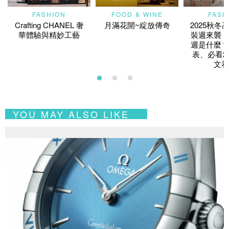
FASHION
FOOD & WINE
FASH
Crafting CHANEL 奢
月滿花開~綻放傳奇
2025秋冬
華體驗與精妙工藝
裝週來襲！
週是什麼？
表、必看2
文看
YOU MAY ALSO LIKE