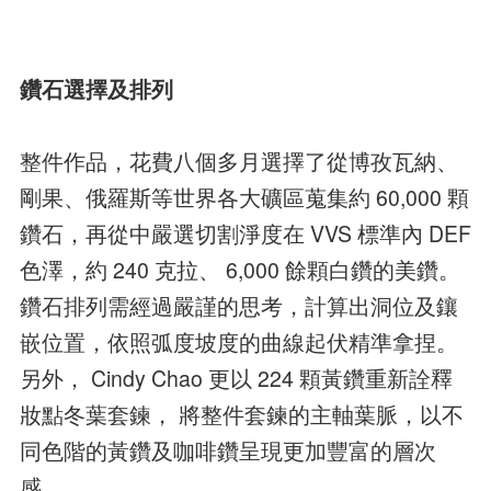
鑽石選擇及排列
整件作品，花費八個多月選擇了從博孜瓦納、
剛果、俄羅斯等世界各大礦區蒐集約 60,000 顆
鑽石，再從中嚴選切割淨度在 VVS 標準內 DEF
色澤，約 240 克拉、 6,000 餘顆白鑽的美鑽。
鑽石排列需經過嚴謹的思考，計算出洞位及鑲
嵌位置，依照弧度坡度的曲線起伏精準拿捏。
另外， Cindy Chao 更以 224 顆黃鑽重新詮釋
妝點冬葉套鍊， 將整件套鍊的主軸葉脈，以不
同色階的黃鑽及咖啡鑽呈現更加豐富的層次
感。