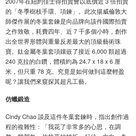
2007年在紐約佳士得拍賣會以底價近 3 倍拍賣
的「冬季樹枝手環、項鍊」。此次揚威倫敦大
師傑作展的冬葉套鍊是向品牌向該件國際拍賣
之作致敬，耗費四年、近 7 千多個小時，創作
出全世界形體與重量反差最大的頂級藝術珠
寶。鈦金屬冬葉套項鑲嵌了接近 6,000 顆超過
240 克拉的白鑽，體積約為 24.7 x 18 x 6 厘
米，但只重 78 克。究竟是如何做到這麼輕盈
呢？讓我們來窺探其超凡工藝。
仿蠟鍛造
Cindy Chao 談及這件冬葉套鍊時，指出創作過
程的複雜性：「我花了非常多的心思，在調