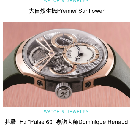
WATCH & JEWELRY
大自然生機Premier Sunflower
WATCH & JEWELRY
挑戰1Hz “Pulse 60” 專訪大師Dominique Renaud