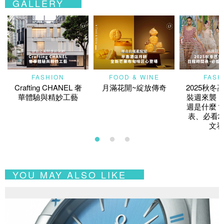
GALLERY
FASHION
FOOD & WINE
FASH
Crafting CHANEL 奢
月滿花開~綻放傳奇
2025秋冬
華體驗與精妙工藝
裝週來襲！
週是什麼？
表、必看2
文看
YOU MAY ALSO LIKE