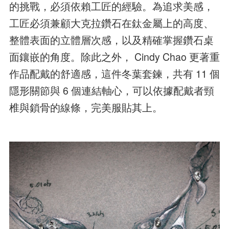
的挑戰，必須依賴工匠的經驗。為追求美感，
工匠必須兼顧大克拉鑽石在鈦金屬上的高度、
整體表面的立體層次感，以及精確掌握鑽石桌
面鑲嵌的角度。除此之外， Cindy Chao 更著重
作品配戴的舒適感，這件冬葉套鍊，共有 11 個
隱形關節與 6 個連結軸心，可以依據配戴者頸
椎與鎖骨的線條，完美服貼其上。