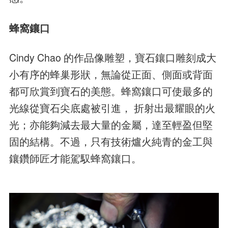
蜂窩鑲口
Cindy Chao 的作品像雕塑，寶石鑲口雕刻成大
小有序的蜂巢形狀，無論從正面、側面或背面
都可欣賞到寶石的美態。蜂窩鑲口可使最多的
光線從寶石尖底處被引進， 折射出最耀眼的火
光；亦能夠減去最大量的金屬，達至輕盈但堅
固的結構。不過，只有技術爐火純青的金工與
鑲鑽師匠才能駕馭蜂窩鑲口。