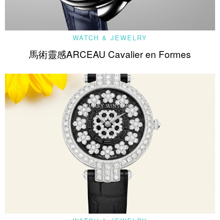
WATCH & JEWELRY
馬術靈感ARCEAU Cavalier en Formes