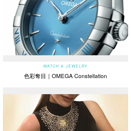
WATCH & JEWELRY
色彩奪目｜OMEGA Constellation