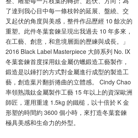
整、雕塑每一片枝葉的轉折、起伏、方向；為
了達到我心目中每一條枝幹的延展、盤繞、交
叉起伏的角度與美感，整件作品歷經 10 餘次的
重塑。此件冬葉套鍊呈現出我過去 10 年多來，
在工藝、創意，和意境層面的歷練與成長。」
2016 Black Label Masterpiece 大師系列 No. IX
冬葉套鍊首度採用鈦金屬仿蠟鍛造工藝製作，
鍛造是以錘打的方式對金屬進行成型的製造工
藝，創造葉片翻折捲曲的立體感。 Cindy Chao
率領熟識鈦金屬製作工藝 15 年以上的資深歐洲
師匠，運用重達 1.5kg 的鐵槌，以十倍於 K 金
形塑的時間約 3600 個小時，來打造冬葉套鍊
極具美感和生命力的外型。