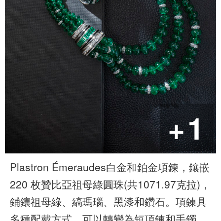
+1
Plastron Émeraudes白金和鉑金項鍊，鑲嵌
220 枚贊比亞祖母綠圓珠(共1071.97克拉)，
鋪鑲祖母綠、縞瑪瑙、黑漆和鑽石。項鍊具
多種配戴方式，可以轉變為短項鍊和手鐲。