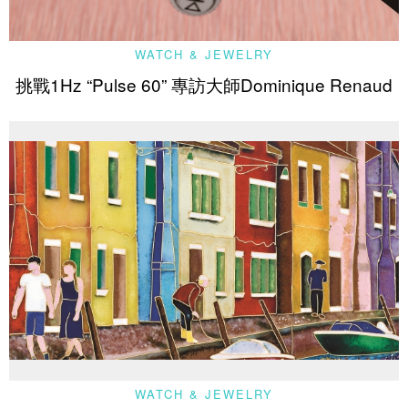
WATCH & JEWELRY
挑戰1Hz “Pulse 60” 專訪大師Dominique Renaud
WATCH & JEWELRY