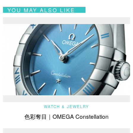
YOU MAY ALSO LIKE
WATCH & JEWELRY
色彩奪目｜OMEGA Constellation