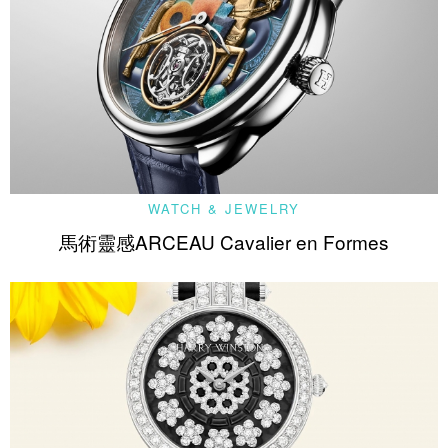
WATCH & JEWELRY
馬術靈感ARCEAU Cavalier en Formes