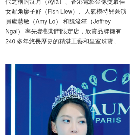
代之稱的沈月（Ayla）、香港電影金像獎最佳
女配角廖子妤（Fish Liew）、人氣模特兒兼演
員盧慧敏（Amy Lo） 和魏浚笙（Jeffrey
Ngai） 率先參觀期間限定店，欣賞品牌擁有
240 多年悠長歷史的精湛工藝和皇室珠寶。