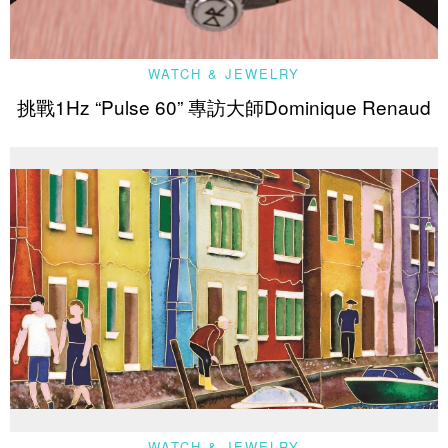
WATCH & JEWELRY
挑戰1Hz “Pulse 60” 專訪大師Dominique Renaud
WATCH & JEWELRY