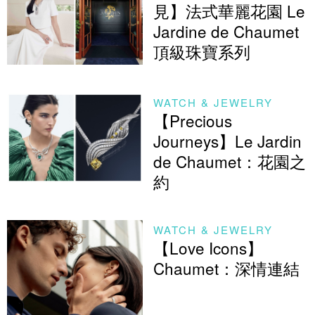
見】法式華麗花園 Le
Jardine de Chaumet
頂級珠寶系列
WATCH & JEWELRY
【Precious
Journeys】Le Jardin
de Chaumet：花園之
約
WATCH & JEWELRY
【Love Icons】
Chaumet：深情連結