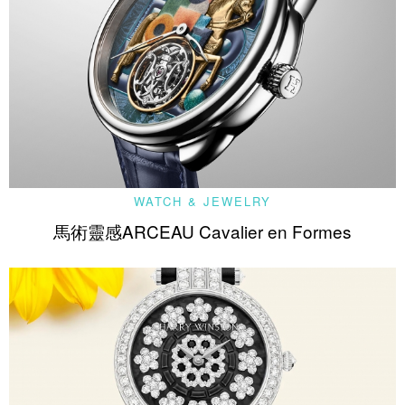
WATCH & JEWELRY
馬術靈感ARCEAU Cavalier en Formes