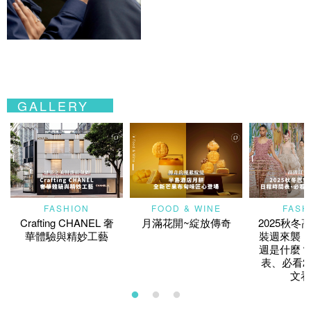
GALLERY
FASHION
FOOD & WINE
FASH
Crafting CHANEL 奢
月滿花開~綻放傳奇
2025秋冬
華體驗與精妙工藝
裝週來襲！
週是什麼？
表、必看2
文看