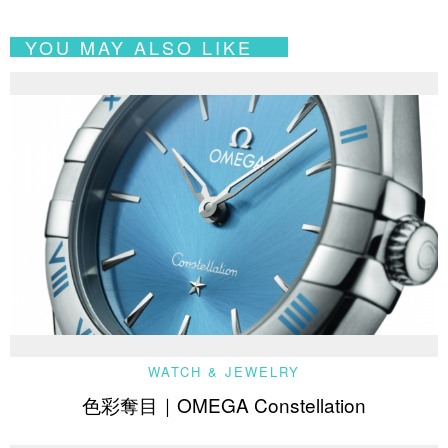
YOU MAY ALSO LIKE
WATCH & JEWELRY
色彩奪目｜OMEGA Constellation