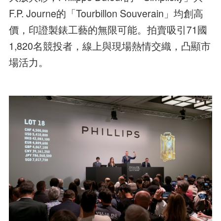
F.P. Journe的「Tourbillon Souverain」均創高
價，印證製錶工藝的無限可能。拍賣吸引71國
1,820名競投者，線上與現場熱情交織，凸顯市
場活力。