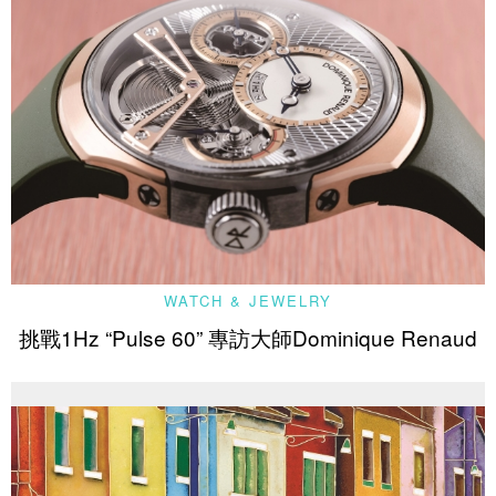
WATCH & JEWELRY
挑戰1Hz “Pulse 60” 專訪大師Dominique Renaud