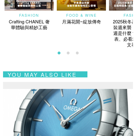
FASHION
FOOD & WINE
FASH
Crafting CHANEL 奢
月滿花開~綻放傳奇
2025秋冬
華體驗與精妙工藝
裝週來襲！
週是什麼？
表、必看2
文看
YOU MAY ALSO LIKE