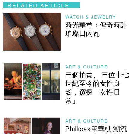
RELATED ARTICLE
WATCH & JEWELRY
時光華章：傳奇時計
璀璨日內瓦
ART & CULTURE
三個拍賣、 三位十七
世紀至今的女性身
影，窺探「女性日
常」
ART & CULTURE
Phillips×筆華棋 潮流