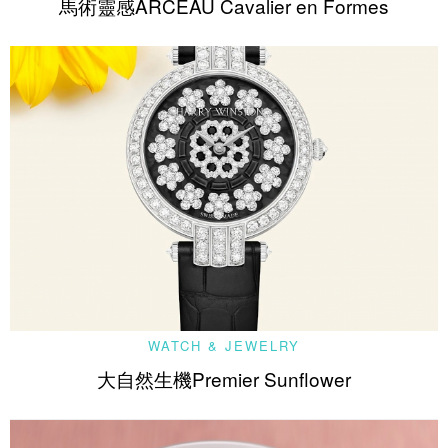
馬術靈感ARCEAU Cavalier en Formes
WATCH & JEWELRY
大自然生機Premier Sunflower