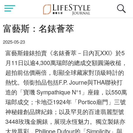
富藝斯：名錶薈萃
2025-05-23
富藝斯鐘錶拍賣《名錶薈萃－日內瓦XXI》於5
月11日以逾4,300萬瑞郎的總成交額圓滿收槌，
超拍前估價兩倍，彰顯全球藏家對頂級時計的
熱忱。領銜拍品包括F.P. Journe與THA聯袂打
造的「寶璣 Sympathique N°1」座鐘，以550萬
瑞郎成交；卡地亞1924年「Portico廟門」三號
神秘鐘創品牌紀錄；以及罕見的百達翡麗型號
3448玫瑰金腕錶，展現永恆魅力。獨立製錶亦
大放異彩，Philippe Dufour的「Simplicity」與