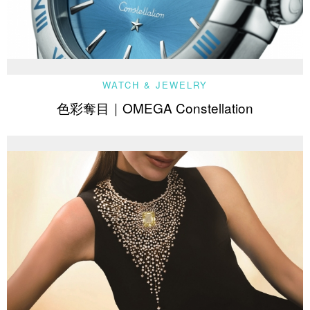
WATCH & JEWELRY
色彩奪目｜OMEGA Constellation