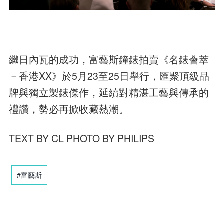
繼日內瓦的成功，富藝斯鐘錶拍賣《名錶薈萃
－香港XX》於5月23至25日舉行，匯聚頂級品
牌與獨立製錶傑作，延續對精湛工藝與傳承的
禮讚，勢必再掀收藏熱潮。
TEXT BY CL PHOTO BY PHILIPS
#富藝斯