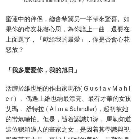
蜜運中的伴侶，總會希冀另一半帶來驚喜。如
果你的蜜友花盡心思，為你譜上一曲，還要在
上面題字，「獻給我的最愛」，你是否會心花
怒放？
「我多麼愛你，我的旭日」
活躍於維也納的作曲家馬勒( G u s t a v M a h l
e r ) ， 偶遇上維也納最漂亮、最有才華的女孩
艾瑪． 舒特拉 ( A l m a Schindler)，起初被她
的蠻氣嚇怕。但是，隨着認識加深， 馬勒知道
這位聰穎過人的畫家之女，是因着其學識與視