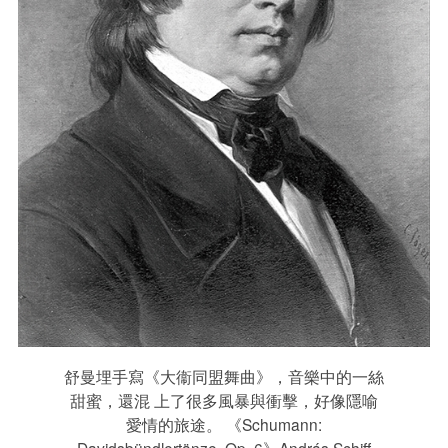
舒曼埋手寫《大衞同盟舞曲》，音樂中的一絲
甜蜜，還混 上了很多風暴與衝擊，好像隱喻
愛情的旅途。 《Schumann:
Davidsbündlertänze, Op. 6》András Schiff