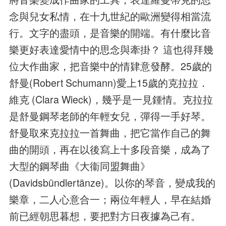
念與兒女私情，在十九世紀的歐洲變得相當流
行。文字的盡頭，是音樂的開端。有什麼比音
樂更好表達愛情中的思念與牽掛？ 這也得拜幾
位大作曲家，把音樂中的情肄意發酵。25歲的
舒曼(Robert Schumann)愛上15歲的克拉拉．
維克 (Clara Wieck)，幾乎是一見鍾情。克拉拉
是舒曼鋼琴老師的年輕女兒，彈得一手好琴。
舒曼取來克拉拉一首舞曲，把它當作自己的舞
曲的開頭，再在以後寫上十多段音樂，成為了
大型的鋼琴曲《大衞同盟舞曲》
(Davidsbündlertänze)。以你的琴音，變成我的
樂章，二人心意合一；兩位年輕人，早在結婚
前已經朝思暮想，要把對方日夜據為己有。