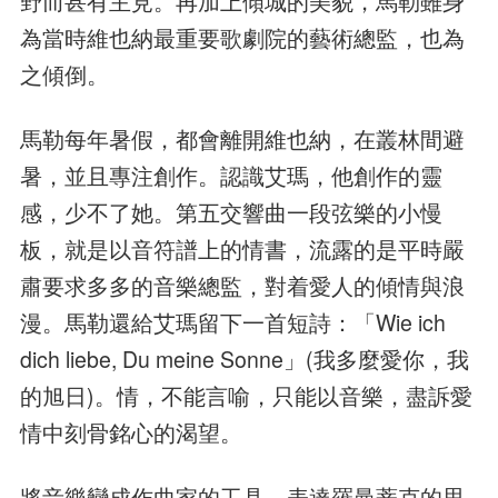
野而甚有主見。再加上傾城的美貌，馬勒雖身
為當時維也納最重要歌劇院的藝術總監，也為
之傾倒。
馬勒每年暑假，都會離開維也納，在叢林間避
暑，並且專注創作。認識艾瑪，他創作的靈
感，少不了她。第五交響曲一段弦樂的小慢
板，就是以音符譜上的情書，流露的是平時嚴
肅要求多多的音樂總監，對着愛人的傾情與浪
漫。馬勒還給艾瑪留下一首短詩：「Wie ich
dich liebe, Du meine Sonne」(我多麼愛你，我
的旭日)。情，不能言喻，只能以音樂，盡訴愛
情中刻骨銘心的渴望。
將音樂變成作曲家的工具，表達羅曼蒂克的思