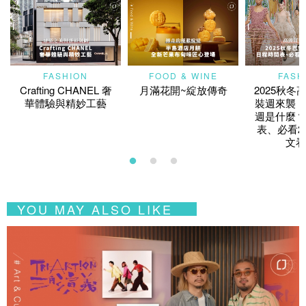
FASHION
FOOD & WINE
FASH
Crafting CHANEL 奢
月滿花開~綻放傳奇
2025秋冬
華體驗與精妙工藝
裝週來襲！
週是什麼？
表、必看2
文看
YOU MAY ALSO LIKE