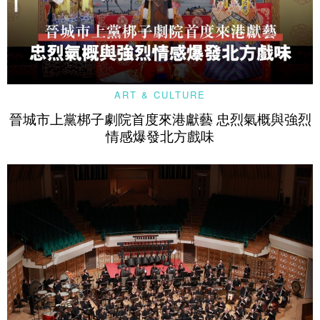
ART & CULTURE
晉城市上黨梆子劇院首度來港獻藝 忠烈氣概與強烈
情感爆發北方戲味