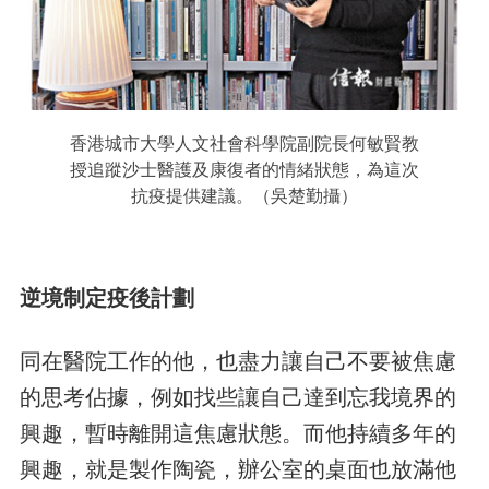
香港城市大學人文社會科學院副院長何敏賢教
授追蹤沙士醫護及康復者的情緒狀態，為這次
抗疫提供建議。（吳楚勤攝）
逆境制定疫後計劃
同在醫院工作的他，也盡力讓自己不要被焦慮
的思考佔據，例如找些讓自己達到忘我境界的
興趣，暫時離開這焦慮狀態。而他持續多年的
興趣，就是製作陶瓷，辦公室的桌面也放滿他