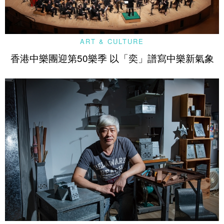
ART & CULTURE
香港中樂團迎第50樂季 以「奕」譜寫中樂新氣象