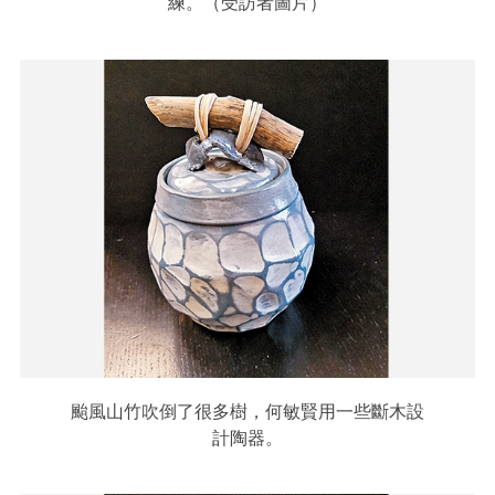
練。（受訪者圖片）
颱風山竹吹倒了很多樹，何敏賢用一些斷木設
計陶器。