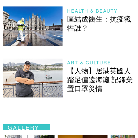
HEALTH & BEAUTY
區結成醫生：抗疫犧
牲誰？
ART & CULTURE
【人物】居港英國人
踏足偏遠海灘 記錄棄
置口罩災情
GALLERY