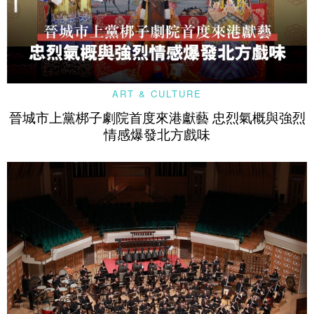
ART & CULTURE
晉城市上黨梆子劇院首度來港獻藝 忠烈氣概與強烈
情感爆發北方戲味