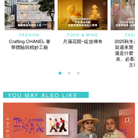
FASHION
FOOD & WINE
FASH
Crafting CHANEL 奢
月滿花開~綻放傳奇
2025秋冬
華體驗與精妙工藝
裝週來襲！
週是什麼？
表、必看2
文看
YOU MAY ALSO LIKE