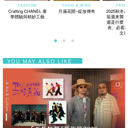
FASHION
FOOD & WINE
FASH
Crafting CHANEL 奢
月滿花開~綻放傳奇
2025秋冬
華體驗與精妙工藝
裝週來襲！
週是什麼？
表、必看2
文看
YOU MAY ALSO LIKE