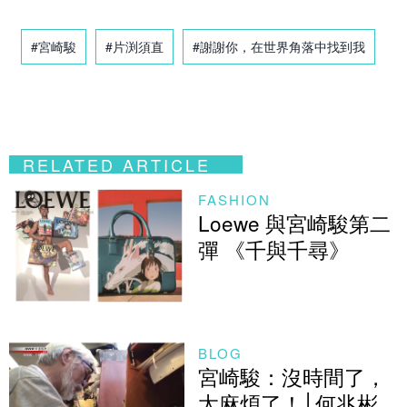
#宮崎駿
#片渕須直
#謝謝你，在世界角落中找到我
RELATED ARTICLE
FASHION
Loewe 與宮崎駿第二
彈 《千與千尋》
BLOG
宮崎駿：沒時間了，
太麻煩了！│何兆彬