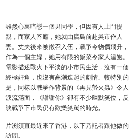
雖然心裏暗戀一個男同學，但因有人上門提
親，而家人答應，她就由廣島前赴吳市作人
妻。丈夫後來被徵召入伍，戰爭令物價飛升，
作為一個主婦，她用有限的飯菜令家人溫飽。
電影描述戰火下平淡的小市民生活，沒有一個
終極奸角，也沒有高潮迭起的劇情。較特別的
是，同樣以戰爭作背景的《再見螢火蟲》令人
淚流滿面，《謝謝你》卻有不少幽默笑位，反
映戰爭下市民仍有歡樂笑罵的時光。
片渕須直最近來了香港，以下乃記者跟他做的
訪問。