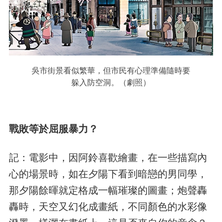
吳市街景看似繁華，但市民有心理準備隨時要
躲入防空洞。（劇照）
戰敗等於屈服暴力？
記：電影中，因阿鈴喜歡繪畫，在一些描寫內
心的場景時，如在夕陽下看到暗戀的男同學，
那夕陽餘暉就定格成一幅璀璨的圖畫；炮聲轟
轟時，天空又幻化成畫紙，不同顏色的水彩像