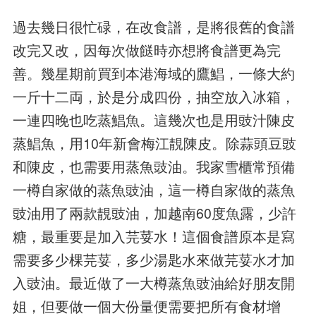
過去幾日很忙碌，在改食譜，是將很舊的食譜
改完又改，因每次做餸時亦想將食譜更為完
善。幾星期前買到本港海域的鷹鯧，一條大約
一斤十二両，於是分成四份，抽空放入冰箱，
一連四晚也吃蒸鯧魚。這幾次也是用豉汁陳皮
蒸鯧魚，用10年新會梅江靚陳皮。除蒜頭豆豉
和陳皮，也需要用蒸魚豉油。我家雪櫃常預備
一樽自家做的蒸魚豉油，這一樽自家做的蒸魚
豉油用了兩款靚豉油，加越南60度魚露，少許
糖，最重要是加入芫荽水！這個食譜原本是寫
需要多少棵芫荽，多少湯匙水來做芫荽水才加
入豉油。最近做了一大樽蒸魚豉油給好朋友開
姐，但要做一個大份量便需要把所有食材增