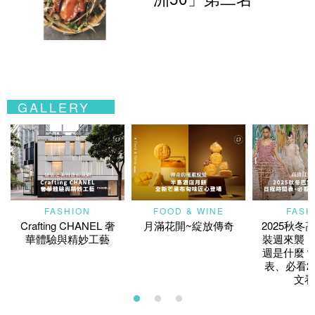
GALLERY
FASHION
FOOD & WINE
FASH
Crafting CHANEL 奢
月滿花開~綻放傳奇
2025秋冬
華體驗與精妙工藝
裝週來襲！
週是什麼？
表、必看2
文看