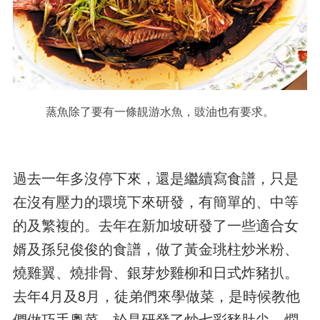
蒸魚除了要有一條靚游水魚，豉油也有要求。
過去一年多沒停下來，還是繼續寫食譜，只是
在沒有壓力的環境下來研發，有簡單的、中等
的及繁複的。去年在新加坡研發了一些適合女
婿及孫兒俊俊的食譜，做了黃金珧柱炒米粉、
燒雞翼、燒排骨、銀芽炒雞柳和日式炸豬扒。
去年4月及8月，徒弟們來學做菜，是時候教他
們做巧手粵菜，於是研發了炒七彩豬肚尖、燜