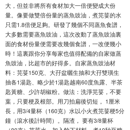
大，但並非將所有食材加大一倍便變成大份
量。像要做雙倍份量的蒸魚豉油，煮芫荽的水
只需1.8倍便足夠。研發了幾個不同蒸魚食譜，
大多數需要蒸魚豉油，這次改動了蒸魚豉油裏
面的食材份量便需要改幾個食譜，一改便幾小
時！這裏跟你分享每家也值得配備的自家做蒸
魚豉油，比超市的好得多。自家蒸魚豉油材
料：芫荽150克、大孖盆曬生抽和大孖雙璜生
抽各1湯匙、略少於1湯匙越南60度魚露、半茶
匙黃糖、少許胡椒粉。做法：洗淨芫荽，不要
葉，只要梗及根部。用刀拍扁後切短， 1厘米
長，用3/4量杯（160克）水以小火煮芫荽梗5分
鐘（滾水後計時間）。隔渣， 要有3/8量杯