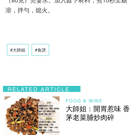
（80克）芫荽水。加入餘下材料，煮10秒至糖
溶，拌勻，熄火。
#大師姐
#食譜
RELATED ARTICLE
FOOD & WINE
大師姐：開胃惹味 香
茅老菜脯炒肉碎