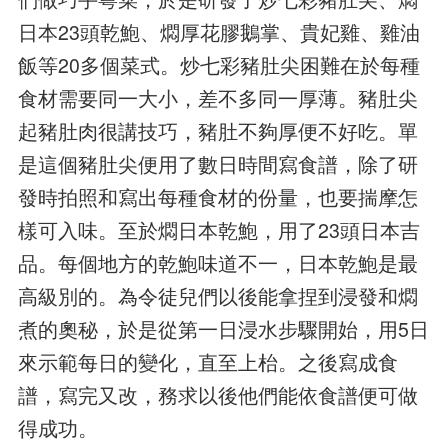
日本23頭乾鮑、燜厚花膠鵝掌、貴妃雞、雞油
飯等20多個菜式。炒七彩豬肚尖困難在於每種
食材需要同一大小，差不多同一厚薄。豬肚尖
起豬肚肉很講技巧，豬肚不夠厚便不好吃。單
是這個豬肚尖便用了數日時間寫食譜，除了研
發時拍照和寫出每種食材的份量，也要揣摩怎
樣可入味。至於燜日本乾鮑，用了23頭日本吉
品。每個地方的乾鮑味道不一，日本乾鮑是最
高級別的。為令徒兒們以後能拿捏到浸發和燜
煮的奧秘，於是從第一日浸水步驟開始，用5日
來示範每日的變化，直至上枱。之後寫成食
譜，寫完又改，務求以後他們能依食譜便可做
得成功。