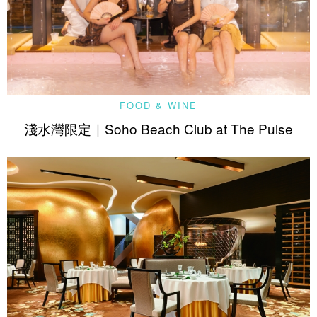
FOOD & WINE
淺水灣限定｜Soho Beach Club at The Pulse