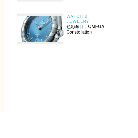
WATCH &
JEWELRY
色彩奪目｜OMEGA
Constellation