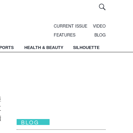
CURRENT ISSUE
VIDEO
FEATURES
BLOG
SPORTS
HEALTH & BEAUTY
SILHOUETTE
盡
三
續
BLOG