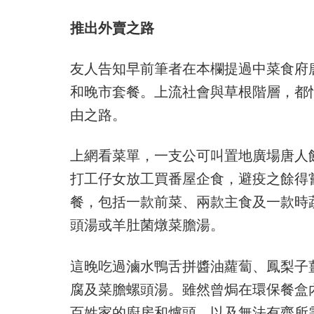
推出外賣之路
友人告知早前筆者在本欄提過中菜食府
和晚市套餐。上流社會與草根階層，都
由之路。
上網看菜單，一支公可叫置地廣場唐人館
打工仔女放工買番屋企食，避疫之餘得
餐，包括一款前菜、兩款主食及一款時蔬
頭湯或羊肚菌燉菜膽湯。
這晚吃過滷水鴨舌拼醬油蘿蔔、鳳梨子
腐及菜膽螺頭湯。雖然曾焗在環保餐盒
百姓家的廚房和爐頭，以及無法有齊所