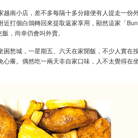
家越南小店，差不多每隔十多分鐘便有人提走一份
附近打個白鴿轉回來提取返家享用，顯然這家「Bun
吃飯，尚幸仍會叫外賣。
坐困愁城，一星期五、六天在家開飯，不少人實在
免心癢。偶然吃一兩天非自家口味，人不太覺得在