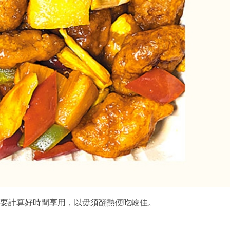
要計算好時間享用，以毋須翻熱便吃較佳。