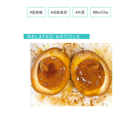
#梁家權
#高級食府
#外賣
#BunCha
RELATED ARTICLE