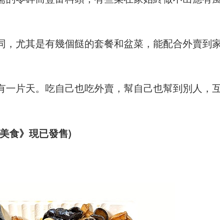
同，尤其是有幾個餸的套餐和盆菜，能配合外賣到
有一片天。吃自己也吃外賣，幫自己也幫到別人，
美食》現已發售)