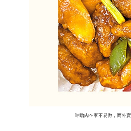
咕嚕肉在家不易做，而外賣