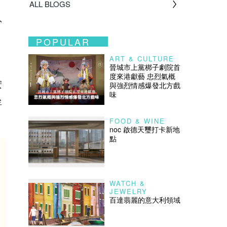
ALL BLOGS
外
POPULAR
ART & CULTURE
晉城市上黨梆子劇院首
度來港獻藝 忠烈氣概
按
與強烈情感爆發北方戲
味
坐
FOOD & WINE
noc 啟德天璽打卡新地
點
WATCH &
JEWELRY
百達翡麗的意大利領域