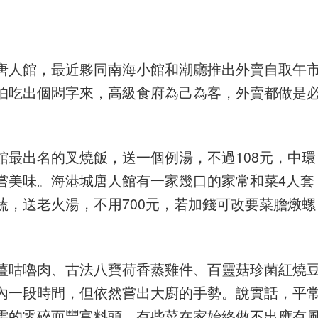
唐人館，最近夥同南海小館和潮廳推出外賣自取午
怕吃出個悶字來，高級食府為己為客，外賣都做是
最出名的叉燒飯，送一個例湯，不過108元，中環
嘗美味。海港城唐人館有一家幾口的家常和菜4人套
，送老火湯，不用700元，若加錢可改要菜膽燉螺
薑咕嚕肉、古法八寶荷香蒸雞件、百靈菇珍菌紅燒
內一段時間，但依然嘗出大廚的手勢。說實話，平
需的零碎而豐富料頭，有些菜在家始終做不出應有