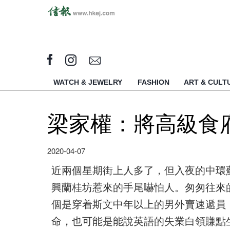
WATCH & JEWELRY
FASHION
ART & CULT
梁家權：將高級食
2020-04-07
近兩個星期街上人多了，但入夜的中環
興蘭桂坊惹來的手尾嚇怕人。匆匆往來
個是穿着斯文中年以上的男外賣速遞員
命，也可能是能說英語的失業白領賺點