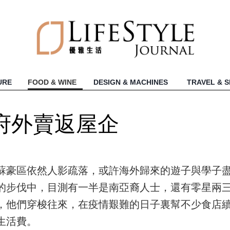
URE
FOOD & WINE
DESIGN & MACHINES
TRAVEL & 
府外賣返屋企
蘇豪區依然人影疏落，或許海外歸來的遊子與學子
的步伐中，目測有一半是南亞裔人士，還有零星兩
，他們穿梭往來，在疫情艱難的日子裏幫不少食店
生活費。