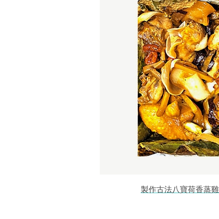
製作古法八寶荷香蒸雞