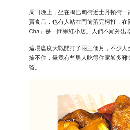
周日晚上，坐在鴨巴甸街近士丹頓街一
賣食品，也有人站在門前落完柯打，在
Cha」是一間網紅小店。人們不願外出
這場瘟疫大戰開打了兩三個月，不少人
捺不住，畢竟有些男人吃得住家飯多難
監。