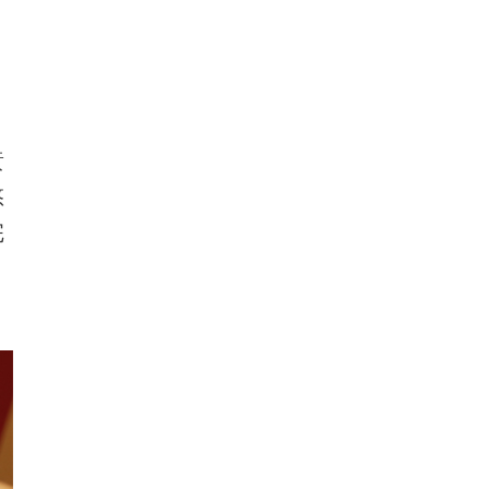
黃
悠
完