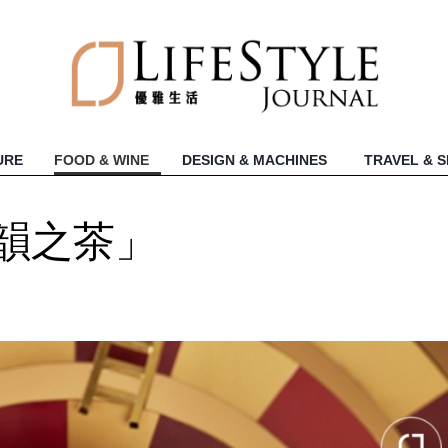
URE
FOOD & WINE
DESIGN & MACHINES
TRAVEL & 
蛇韻之茶」