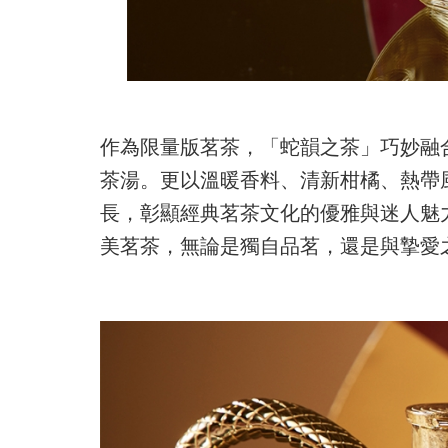
作為限量版茗茶，「蛇韻之茶」巧妙融
茶湯。更以溫暖香料、清新柑橘、熱帶
長，彰顯經典茗茶文化的優雅與迷人魅
美茗茶，無論是獨自品茗，還是與摯愛