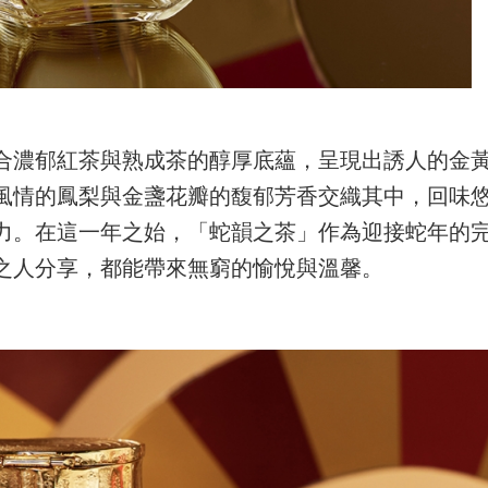
合濃郁紅茶與熟成茶的醇厚底蘊，呈現出誘人的金
風情的鳳梨與金盞花瓣的馥郁芳香交織其中，回味
力。在這一年之始，「蛇韻之茶」作為迎接蛇年的
之人分享，都能帶來無窮的愉悅與溫馨。