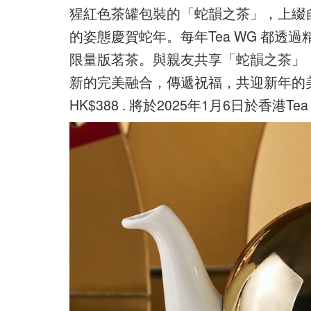
猩紅色茶罐包裝的「蛇韻之茶」，上綴
的姿態慶賀蛇年。每年Tea WG 都
限量版茗茶。與親友共享「蛇韻之茶」
新的完美融合，傳遞祝福，共迎新年的
HK$388 . 將於2025年1月6日於香港