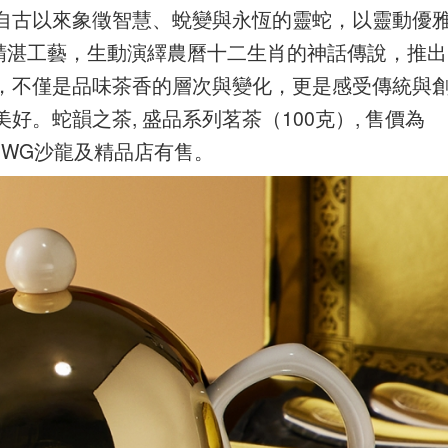
自古以來象徵智慧、蛻變與永恆的靈蛇，以靈動優
透過精湛工藝，生動演繹農曆十二生肖的神話傳說，推出
，不僅是品味茶香的層次與變化，更是感受傳統與
美好。
蛇韻之茶, 盛品系列茗茶（100克）, 售價為
Tea WG沙龍及精品店有售。