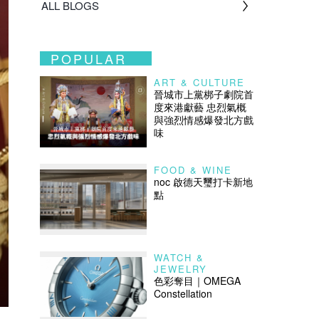
ALL BLOGS
POPULAR
ART & CULTURE
晉城市上黨梆子劇院首
度來港獻藝 忠烈氣概
與強烈情感爆發北方戲
味
FOOD & WINE
noc 啟德天璽打卡新地
點
WATCH &
JEWELRY
色彩奪目｜OMEGA
Constellation