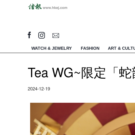
WATCH & JEWELRY
FASHION
ART & CULT
Tea WG~限定「
2024-12-19