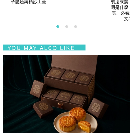
華體驗與精妙工藝
裝週來襲！
週是什麼？
表、必看2
文看
YOU MAY ALSO LIKE