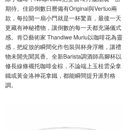
期待。佳節倒數日曆備有Original與Vertuo兩
款，每拉開一扇小門就是一杯驚喜，最後一天
更藏有神秘禮物，讓倒數的每一天都充滿儀式
感。肯亞藝術家 Thandiwe Muriu以咖啡花為靈
感，把綻放的瞬間化作包裝與杯身浮雕，讓禮
物未開先聞其香。全新Barista調酒師高腳杯以
修長線條襯托咖啡金棕，不論端上玉桂雲朵拿
鐵或黃金洛神花拿鐵，都能瞬間提升派對格
調。