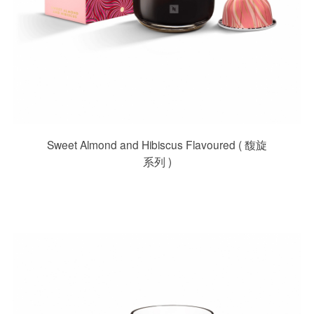
Sweet Almond and Hibiscus Flavoured ( 馥旋
系列 )