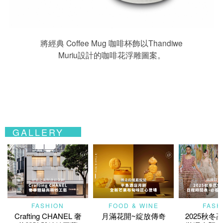
將經典 Coffee Mug 咖啡杯飾以Thandiwe
Muriu設計的咖啡花浮雕圖案。
GALLERY
FASHION
FOOD & WINE
FASH
Crafting CHANEL 奢
月滿花開~綻放傳奇
2025秋冬