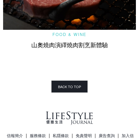
FOOD & WINE
山奧燒肉演繹燒肉割烹新體驗
BACK TO TOP
|
|
|
|
|
信報簡介
服務條款
私隱條款
免責聲明
廣告查詢
加入信