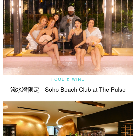
FOOD & WINE
淺水灣限定｜Soho Beach Club at The Pulse