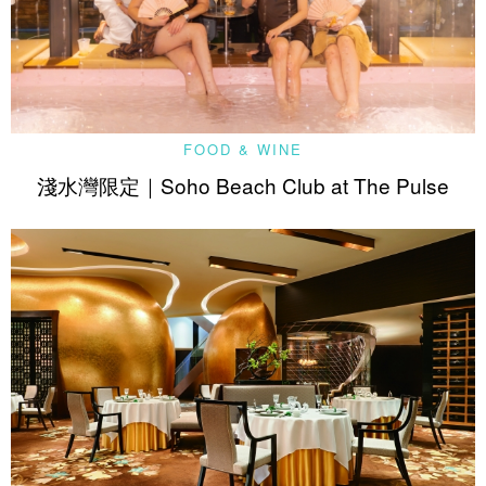
FOOD & WINE
淺水灣限定｜Soho Beach Club at The Pulse