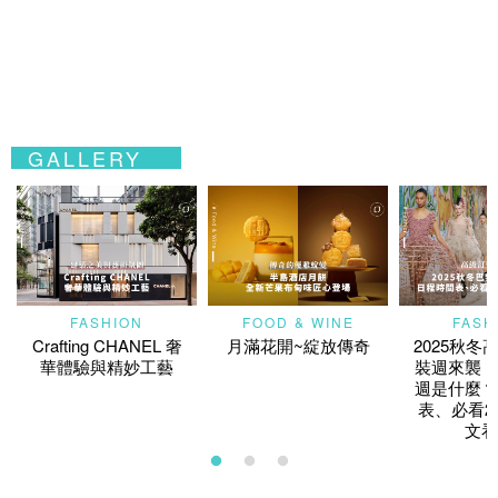
GALLERY
FASHION
FOOD & WINE
FASH
Crafting CHANEL 奢
月滿花開~綻放傳奇
2025秋冬
華體驗與精妙工藝
裝週來襲！
週是什麼？
表、必看2
文看