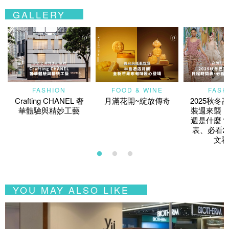
GALLERY
FASHION
FOOD & WINE
FASH
Crafting CHANEL 奢
月滿花開~綻放傳奇
2025秋冬
華體驗與精妙工藝
裝週來襲！
週是什麼？
表、必看2
文看
YOU MAY ALSO LIKE