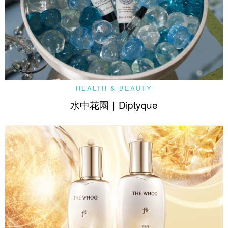
HEALTH & BEAUTY
水中花園｜Diptyque