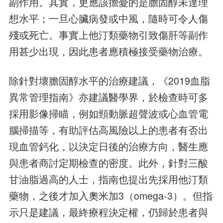
副作用。其實，更應該擔憂的是膽固醇未達理
想水平；一旦心臟病發或中風，隨時可令人傷
殘或死亡。事實上他汀類藥物引致傷肝等副作
用甚少出現，因此患者應積極接受藥物治療。
除針對壞膽固醇水平的治療建議，《2019血脂
異常管理指南》亦建議醫學界，於檢查時可多
採用影像掃瞄，例如頸動脈超聲波或心血管電
腦掃描等，有助評估高風險以上的患者有否出
現血管鈣化，以決定日後的治療方向，醫生應
與患者商討定期檢查的密度。此外，針對三酸
甘油脂過高的人士，指南也提出先採用他汀類
藥物，之後才加入奧米加3（omega-3）。但指
示只是建議，最終療程決定權，仍歸於患者與