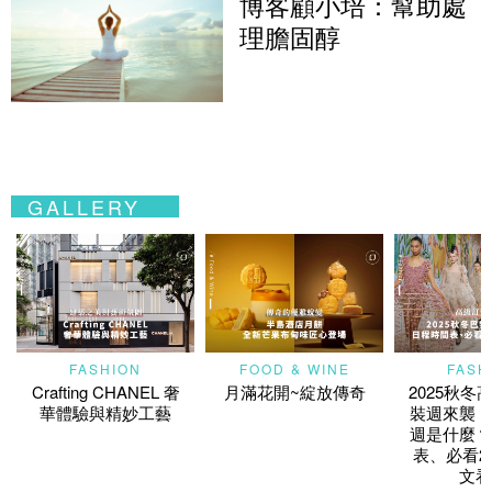
博客顧小培：幫助處
理膽固醇
GALLERY
FASHION
FOOD & WINE
FASH
Crafting CHANEL 奢
月滿花開~綻放傳奇
2025秋冬
華體驗與精妙工藝
裝週來襲！
週是什麼？
表、必看2
文看