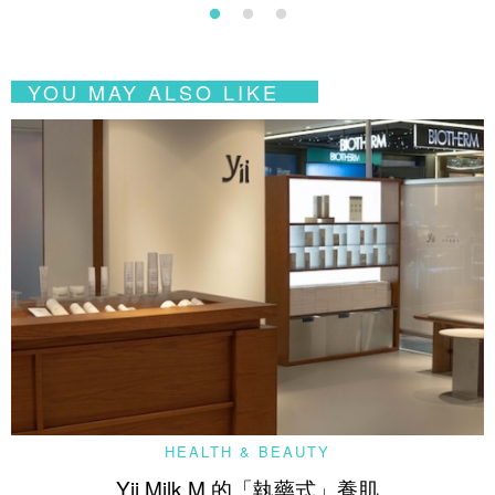
YOU MAY ALSO LIKE
HEALTH & BEAUTY
Yii Milk M 的「執藥式」養肌