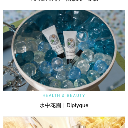
HEALTH & BEAUTY
水中花園｜Diptyque