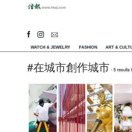
WATCH & JEWELRY
FASHION
ART & CULT
#在城市創作城市
- 5 results