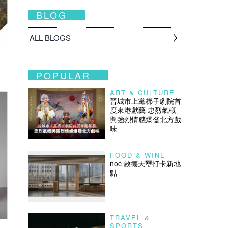
BLOG
ALL BLOGS
POPULAR
ART & CULTURE
晉城市上黨梆子劇院首
度來港獻藝 忠烈氣概
與強烈情感爆發北方戲
味
FOOD & WINE
noc 啟德天璽打卡新地
點
TRAVEL &
SPORTS