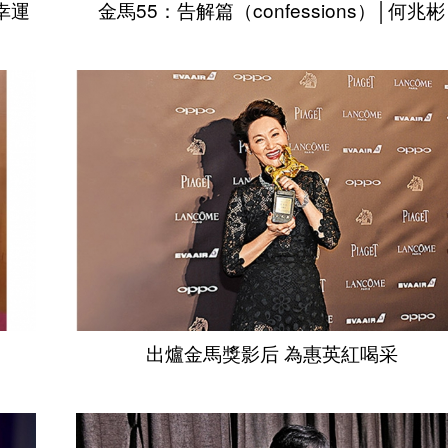
幸運
金馬55：告解篇（confessions）│何兆彬
出爐金馬獎影后 為惠英紅喝采