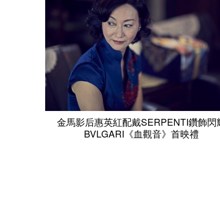
金馬影后惠英紅配戴SERPENTI鑽飾閃
BVLGARI《血觀音》首映禮