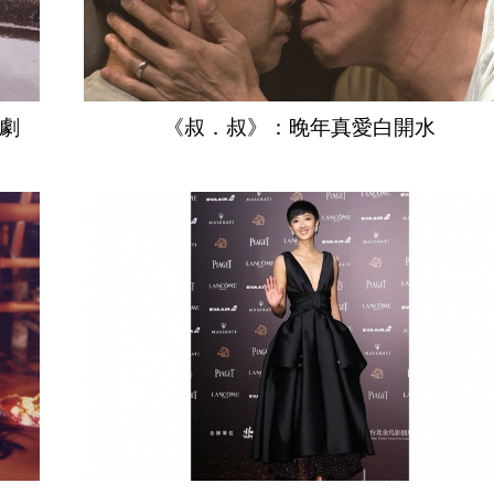
喜劇
《叔．叔》：晚年真愛白開水