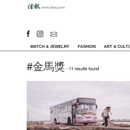
WATCH & JEWELRY
FASHION
ART & CULT
#金馬獎
- 11 results found