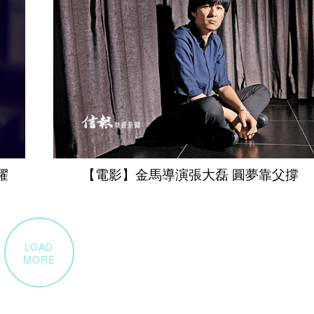
耀
【電影】金馬導演張大磊 圓夢靠父撐
LOAD
MORE