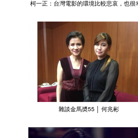
柯一正：台灣電影的環境比較悲哀，也很
雜談金馬奬55 │ 何兆彬