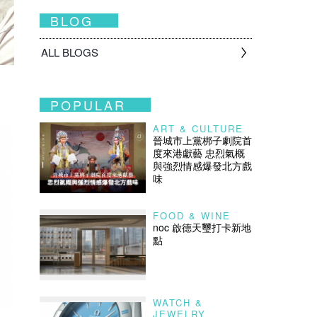
BLOG
ALL BLOGS
POPULAR
ART & CULTURE
晉城市上黨梆子劇院首
度來港獻藝 忠烈氣概
與強烈情感爆發北方戲
味
FOOD & WINE
noc 啟德天璽打卡新地
點
WATCH &
JEWELRY