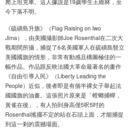
爬上坦克車。這人據說是19歲學生王維林，至
今下落不明。
《硫磺島升旗》（Flag Raising on Iwo
Jima），由美國攝影師Joe Rosenthal在二次大
戰期間所攝，捕捉了6名美國軍人在硫磺島豎立
美國國旗的情形，非常有動感且構圖極佳的一
幅作品。作品跟反映法國大革命最著名的畫作
《自由引導人民》（Liberty Leading the
People）近似，後者即是有個半裸女子舉起法
國國旗的油畫。這張照片原來是「螳螂捕蟬，
黃雀在後」，有人拍到身高僅5呎5吋的
Rosenthal搖擺不定的站在石頭上面，才能捕捉
到這一剎的震撼場面。