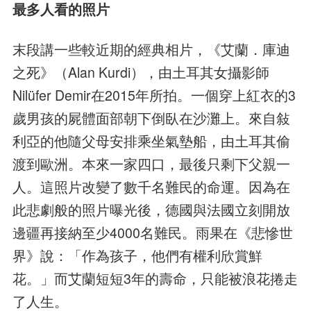
最多人看的照片
末段講一些較近期的經典相片，《艾蘭．庫迪
之死》（Alan Kurdi），由土耳其女攝影師
Nilüfer Demir在2015年所拍。一個穿上紅衣的3
歲男孩的屍體面部朝下倒臥在沙灘上。來自敍
利亞的他隨父母安排乘坐氣墊船，由土耳其偷
渡到歐洲。本來一家四口，最後只剩下父親一
人。這照片改變了數千名難民的命運。因為在
此悲劇般的照片曝光後，德國與法國立刻開放
邊疆再接納至少4000名難民。雨果在《悲慘世
界》說：「作為孩子，他們有權利欣賞鮮
花。」而艾蘭短短3年的壽命，只能被浪花捲走
了人生。