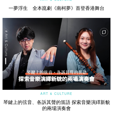
一夢浮生 全本崑劇《南柯夢》首登香港舞台
ART & CULTURE
琴鍵上的弦音、各訴其聲的笛語 探索音樂演繹新貌
的兩場演奏會