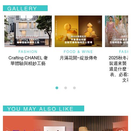
GALLERY
FASHION
FOOD & WINE
FASH
Crafting CHANEL 奢
月滿花開~綻放傳奇
2025秋冬
華體驗與精妙工藝
裝週來襲！
週是什麼？
表、必看2
文看
YOU MAY ALSO LIKE