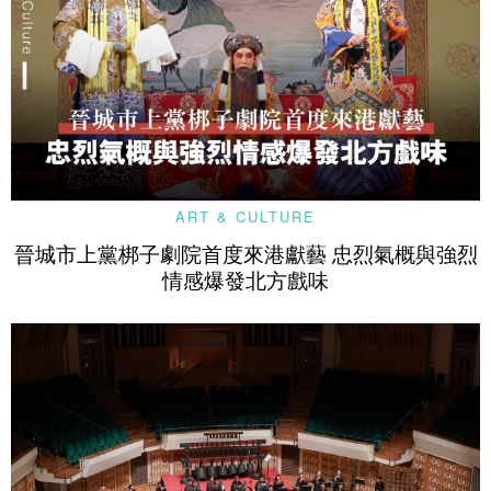
ART & CULTURE
晉城市上黨梆子劇院首度來港獻藝 忠烈氣概與強烈
情感爆發北方戲味