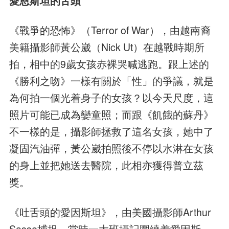
愛恩斯坦的舌頭
《戰爭的恐怖》（Terror of War），由越南裔
美籍攝影師黃公崴（Nick Ut）在越戰時期所
拍，相中的9歲女孩赤裸哭喊逃跑。跟上述的
《勝利之吻》一樣有關於「性」的爭議，就是
為何拍一個光着身子的女孩？以今天尺度，這
照片可能已成為孌童照；而跟《飢餓的蘇丹》
不一樣的是，攝影師拯救了這名女孩，她中了
凝固汽油彈，黃公崴拍照後不停以水淋在女孩
的身上並把她送去醫院，此相亦獲得普立茲
獎。
《吐舌頭的愛因斯坦》，由美國攝影師Arthur
Sasse捕捉，當時一大班攝記圍繞着愛因斯