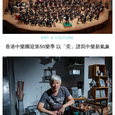
ART & CULTURE
香港中樂團迎第50樂季 以「奕」譜寫中樂新氣象