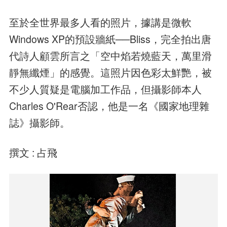
至於全世界最多人看的照片，據講是微軟
Windows XP的預設牆紙──Bliss，完全拍出唐
代詩人顧雲所言之「空中焰若燒藍天，萬里滑
靜無纖煙」的感覺。這照片因色彩太鮮艷，被
不少人質疑是電腦加工作品，但攝影師本人
Charles O'Rear否認，他是一名《國家地理雜
誌》攝影師。
撰文 : 占飛