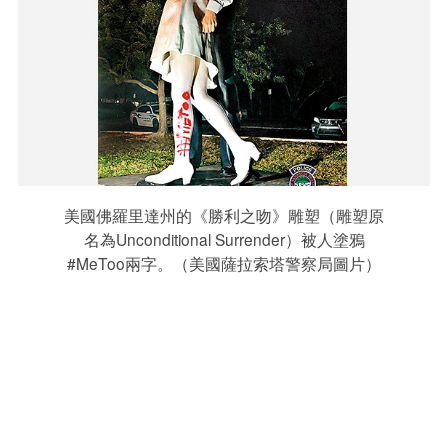
美國佛羅里達州的《勝利之吻》雕塑（雕塑原
名為Unconditional Surrender）被人塗鴉
#MeToo兩字。（美國薩拉索塔警察局圖片）