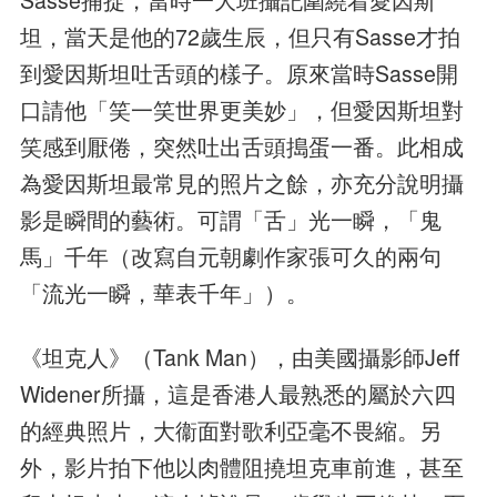
坦，當天是他的72歲生辰，但只有Sasse才拍
到愛因斯坦吐舌頭的樣子。原來當時Sasse開
口請他「笑一笑世界更美妙」，但愛因斯坦對
笑感到厭倦，突然吐出舌頭搗蛋一番。此相成
為愛因斯坦最常見的照片之餘，亦充分說明攝
影是瞬間的藝術。可謂「舌」光一瞬，「鬼
馬」千年（改寫自元朝劇作家張可久的兩句
「流光一瞬，華表千年」）。
《坦克人》（Tank Man），由美國攝影師Jeff
Widener所攝，這是香港人最熟悉的屬於六四
的經典照片，大衞面對歌利亞毫不畏縮。另
外，影片拍下他以肉體阻撓坦克車前進，甚至