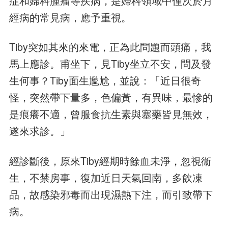
症和婦科腫瘤等疾病，是婦科領域中僅次於月
經病的常見病，應予重視。
Tiby突如其來的來電，正為此問題而頭痛，我
馬上應診。甫坐下，見Tiby坐立不安，問及發
生何事？Tiby面生尷尬，並說：「近日很奇
怪，突然帶下量多，色偏黃，有異味，最慘的
是痕癢不適，曾服食抗生素與塞藥皆見無效，
遂來求診。」
經診斷後，原來Tiby經期時餘血未淨，忽視衞
生，不禁房事，復加近日天氣回南，多飲凍
品，故感染邪毒而出現濕熱下注，而引致帶下
病。