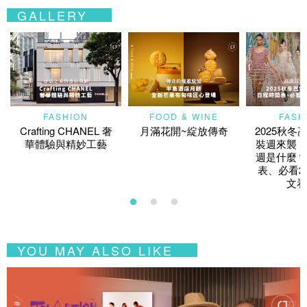
GALLERY
FASHION
FOOD & WINE
FASH
Crafting CHANEL 奢
月滿花開~綻放傳奇
2025秋冬
華體驗與精妙工藝
裝週來襲！
週是什麼？
表、必看2
文看
YOU MAY ALSO LIKE