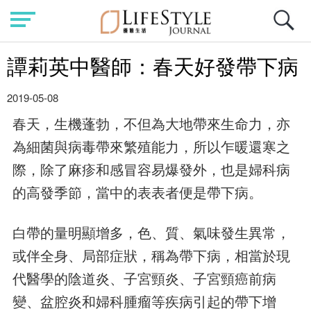
譚莉英中醫師：春天好發帶下病
2019-05-08
春天，生機蓬勃，不但為大地帶來生命力，亦
為細菌與病毒帶來繁殖能力，所以乍暖還寒之
際，除了麻疹和感冒容易爆發外，也是婦科病
的高發季節，當中的表表者便是帶下病。
白帶的量明顯增多，色、質、氣味發生異常，
或伴全身、局部症狀，稱為帶下病，相當於現
代醫學的陰道炎、子宮頸炎、子宮頸癌前病
變、盆腔炎和婦科腫瘤等疾病引起的帶下增