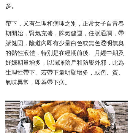
多。
帶下，又有生理和病理之別，正常女子自青春
期開始，腎氣充盛，脾氣健運，任脈通調，帶
脈健固，陰道內即有少量白色或無色透明無臭
的黏性液體，特別是在經期前後、月經中期及
妊娠期量增多，以潤澤陰戶和防禦外邪，此為
生理性帶下。若帶下量明顯增多，或色、質、
氣味異常，即為帶下病。