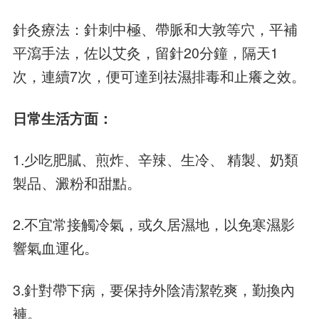
針灸療法：針刺中極、帶脈和大敦等穴，平補
平瀉手法，佐以艾灸，留針20分鐘，隔天1
次，連續7次，便可達到祛濕排毒和止癢之效。
日常生活方面：
1.少吃肥膩、煎炸、辛辣、生冷、 精製、奶類
製品、澱粉和甜點。
2.不宜常接觸冷氣，或久居濕地，以免寒濕影
響氣血運化。
3.針對帶下病，要保持外陰清潔乾爽，勤換內
褲。