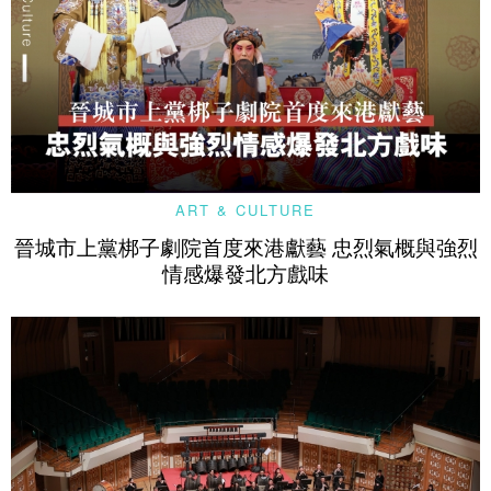
ART & CULTURE
晉城市上黨梆子劇院首度來港獻藝 忠烈氣概與強烈
情感爆發北方戲味