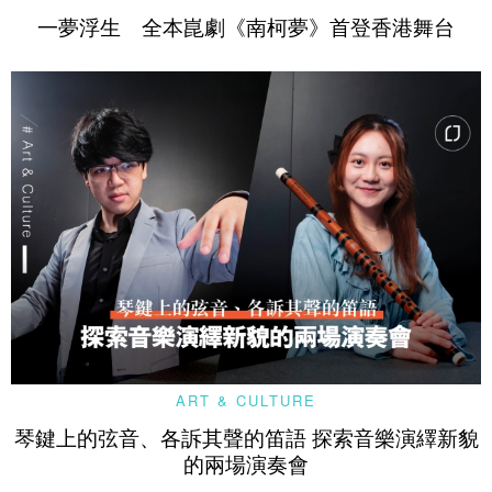
一夢浮生 全本崑劇《南柯夢》首登香港舞台
ART & CULTURE
琴鍵上的弦音、各訴其聲的笛語 探索音樂演繹新貌
的兩場演奏會