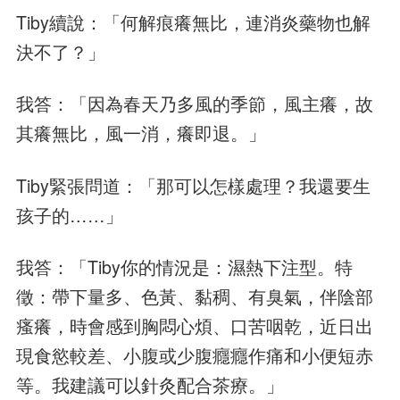
Tiby續說：「何解痕癢無比，連消炎藥物也解
決不了？」
我答：「因為春天乃多風的季節，風主癢，故
其癢無比，風一消，癢即退。」
Tiby緊張問道：「那可以怎樣處理？我還要生
孩子的……」
我答：「Tiby你的情況是：濕熱下注型。特
徵：帶下量多、色黃、黏稠、有臭氣，伴陰部
瘙癢，時會感到胸悶心煩、口苦咽乾，近日出
現食慾較差、小腹或少腹癮癮作痛和小便短赤
等。我建議可以針灸配合茶療。」