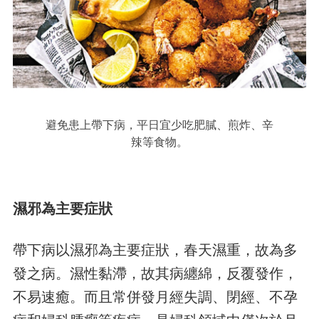
避免患上帶下病，平日宜少吃肥膩、煎炸、辛
辣等食物。
濕邪為主要症狀
帶下病以濕邪為主要症狀，春天濕重，故為多
發之病。濕性黏滯，故其病纏綿，反覆發作，
不易速癒。而且常併發月經失調、閉經、不孕