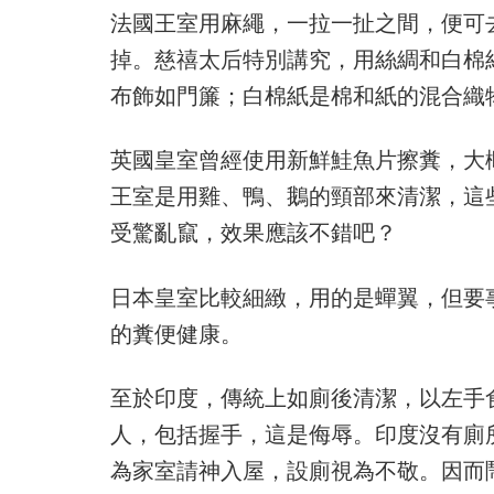
法國王室用麻繩，一拉一扯之間，便可
掉。慈禧太后特別講究，用絲綢和白棉
布飾如門簾；白棉紙是棉和紙的混合織
英國皇室曾經使用新鮮鮭魚片擦糞，大
王室是用雞、鴨、鵝的頸部來清潔，這
受驚亂竄，效果應該不錯吧？
日本皇室比較細緻，用的是蟬翼，但要
的糞便健康。
至於印度，傳統上如廁後清潔，以左手
人，包括握手，這是侮辱。印度沒有廁
為家室請神入屋，設廁視為不敬。因而