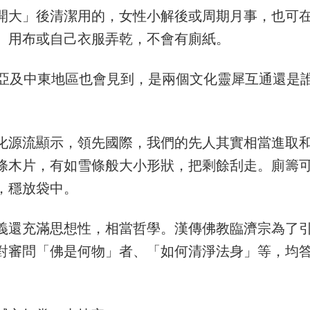
開大」後清潔用的，女性小解後或周期月事，也可
、用布或自己衣服弄乾，不會有廁紙。
在南亞及中東地區也會見到，是兩個文化靈犀互通還是
化源流顯示，領先國際，我們的先人其實相當進取
條木片，有如雪條般大小形狀，把剩餘刮走。廁籌
，穩放袋中。
義還充滿思想性，相當哲學。漢傳佛教臨濟宗為了
對審問「佛是何物」者、「如何清淨法身」等，均