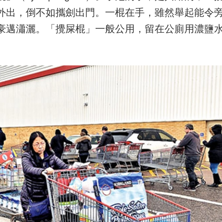
外出，倒不如攜劍出門。一棍在手，雖然舉起能令
豪邁瀟灑。「攪屎棍」一般公用，留在公廁用濃鹽