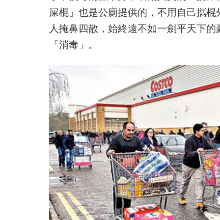
屎棍」也是公廁提供的，不用自己攜棍
人掩鼻四散，始終遠不如一劍平天下的
「消毒」。