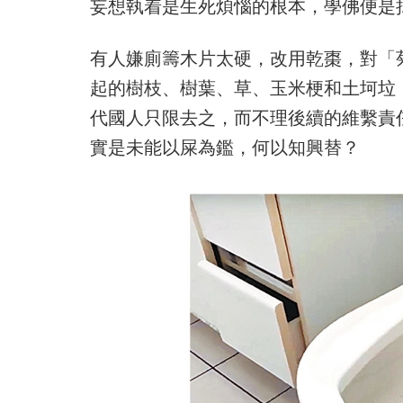
妄想執着是生死煩惱的根本，學佛便是
有人嫌廁籌木片太硬，改用乾棗，對「
起的樹枝、樹葉、草、玉米梗和土坷垃
代國人只限去之，而不理後續的維繫責
實是未能以屎為鑑，何以知興替？