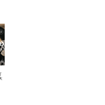
ART & CULTURE
FASH
訂
古埃及文明大展11.20登陸故宮博物
永遠度假 2026 C
大
館 7大必睇文物！圖坦卡門巨像/貓
REP
木乃伊/阿努比斯坐像