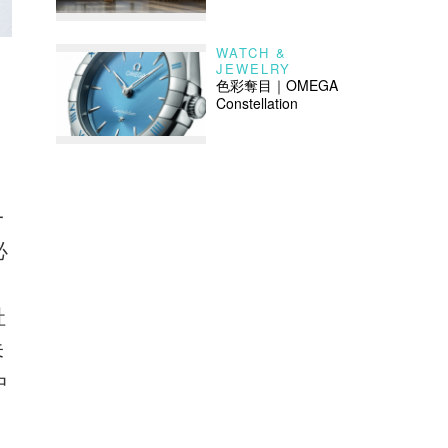
WATCH &
JEWELRY
色彩奪目｜OMEGA
Constellation
一
必
社
未
中