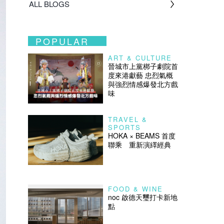
ALL BLOGS
POPULAR
ART & CULTURE
晉城市上黨梆子劇院首
度來港獻藝 忠烈氣概
與強烈情感爆發北方戲
味
TRAVEL &
SPORTS
HOKA × BEAMS 首度
聯乘 重新演繹經典
FOOD & WINE
noc 啟德天璽打卡新地
點