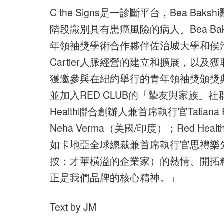
C the Signs是一診斷平台，Bea 
階段識別具有患癌風險的病人。Bea Ba
年領袖獎學術合作夥伴佐治城大學和侯活大
Cartier人脈經營的建立和擴展，以
獲邀參與在紐約舉行的青年領袖獎頒獎典
並加入RED CLUB的「摯友與家族」
Health聯合創辦人兼首席執行官Tatiana 
Neha Verma（美國/印度）；Red Hea
如卡地亞全球總裁兼首席執行官思禮樂先生（C
按：才華橫溢的企業家）的熱情、開拓
正是我們品牌的核心精神。」
Text by JM