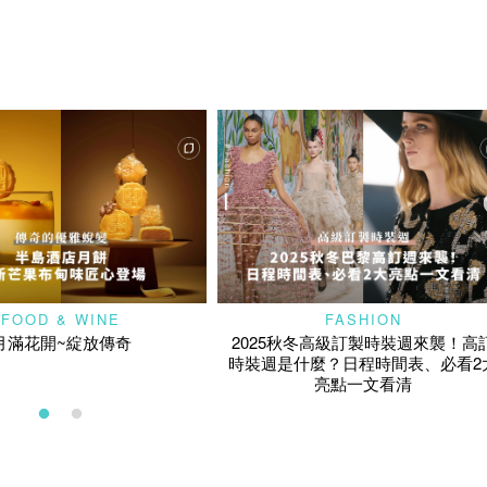
FOOD & WINE
FASHION
月滿花開~綻放傳奇
2025秋冬高級訂製時裝週來襲！高
時裝週是什麼？日程時間表、必看2
亮點一文看清