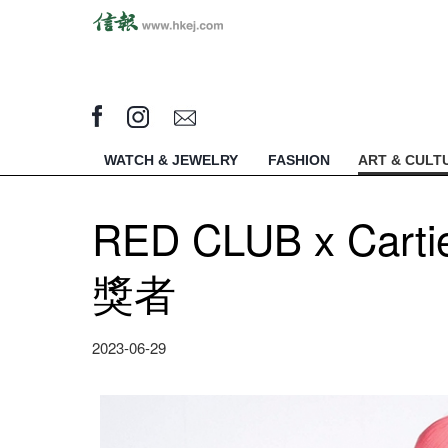
WATCH & JEWELRY
FASHION
ART & CULT
RED CLUB x Ca
獎者
2023-06-29