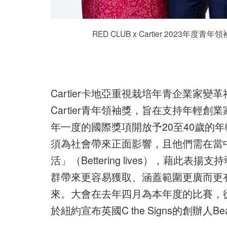
RED CLUB x Cartier 2023年度青
Cartier卡地亞重視栽培年青企業家變革
Cartier青年領袖獎，旨在支持年輕
年一度的國際獎項開放予20至40歲的
須為社會帶來正面影響，且他們需在當中
活」（Bettering lives），藉
群帶來更容易獲取、涵蓋範圍更廣而更
來。大會在去年四月為本年度的比賽，從
於紐約宣布英國C the Signs的創辦人Be