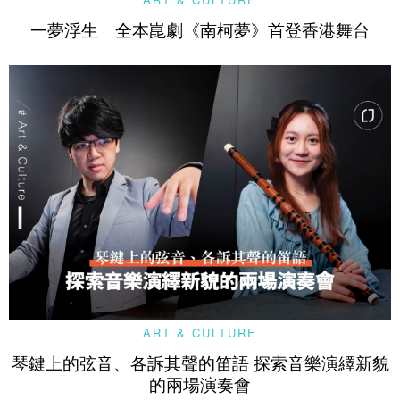
一夢浮生 全本崑劇《南柯夢》首登香港舞台
ART & CULTURE
琴鍵上的弦音、各訴其聲的笛語 探索音樂演繹新貌
的兩場演奏會