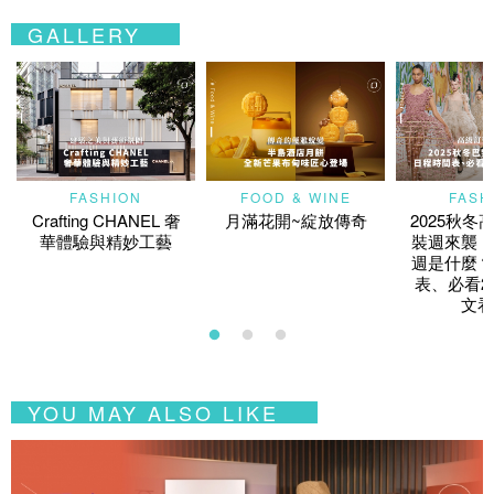
GALLERY
FASHION
FOOD & WINE
FASH
Crafting CHANEL 奢
月滿花開~綻放傳奇
2025秋冬
華體驗與精妙工藝
裝週來襲！
週是什麼？
表、必看2
文看
YOU MAY ALSO LIKE