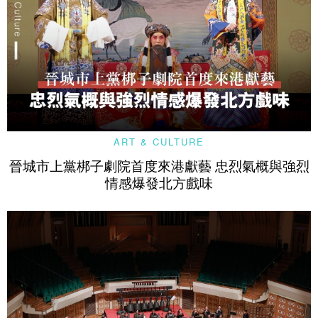
ART & CULTURE
晉城市上黨梆子劇院首度來港獻藝 忠烈氣概與強烈
情感爆發北方戲味