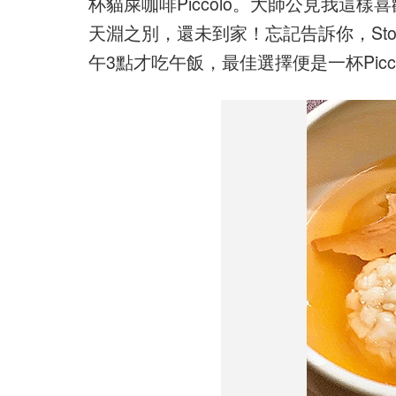
杯貓屎咖啡Piccolo。大師公見我這
天淵之別，還未到家！忘記告訴你，Ston
午3點才吃午飯，最佳選擇便是一杯Pic