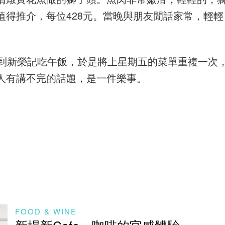
得推介，每位428元。當晚與朋友閒話家常，輕輕
友到新榮記吃午飯，於是將上星期五的菜單重複一次
人有講不完的話題，是一件樂事。
FOOD & WINE
新場新Cafe～咖啡的官感體驗