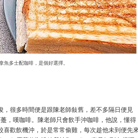
ffee吞拿魚多士配咖啡，是個好選擇。
俊，很多時間便是跟陳老師敍舊，差不多隔日便見
咖啡打躉，嘆咖啡。陳老師只會飲手沖咖啡，他說，懂得
較喜歡飲機沖，於是常常偷雞，每次趁他未到便先