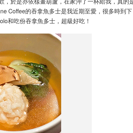
樣喜歡，於是亦依樣畫葫蘆，在家沖了一杯給我，真的
e Coffee的吞拿魚多士是我近期至愛，很多時到下
colo和吃份吞拿魚多士，超級好吃！