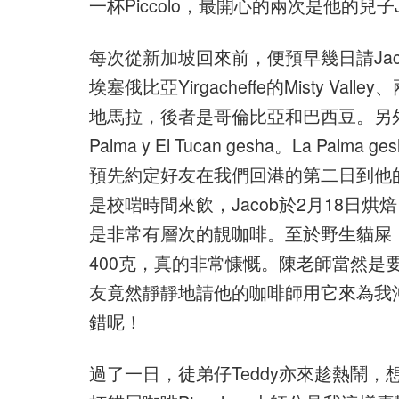
一杯Piccolo，最開心的兩次是他的兒子J
每次從新加坡回來前，便預早幾日請Ja
埃塞俄比亞Yirgacheffe的Misty Va
地馬拉，後者是哥倫比亞和巴西豆。另外，亦
Palma y El Tucan gesha。La 
預先約定好友在我們回港的第二日到他的精品咖啡
是校啱時間來飲，Jacob於2月18日
是非常有層次的靚咖啡。至於野生貓屎
400克，真的非常慷慨。陳老師當然是
友竟然靜靜地請他的咖啡師用它來為我沖一
錯呢！
過了一日，徒弟仔Teddy亦來趁熱鬧，想與