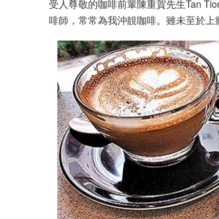
受人尊敬的咖啡前輩陳重賀先生Tan Ti
啡師，常常為我沖靚咖啡。雖未至於上癮，