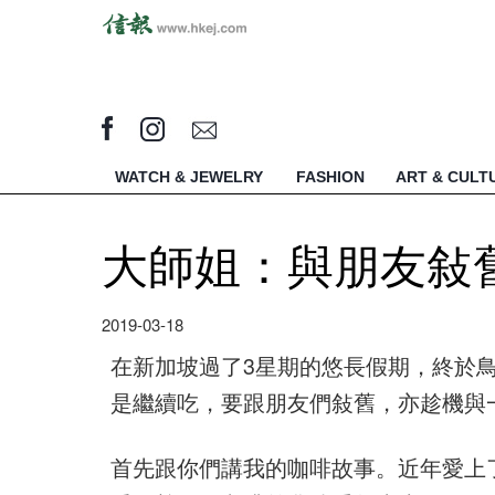
WATCH & JEWELRY
FASHION
ART & CULT
大師姐：與朋友敍
2019-03-18
在新加坡過了3星期的悠長假期，終於
是繼續吃，要跟朋友們敍舊，亦趁機與一
首先跟你們講我的咖啡故事。近年愛上