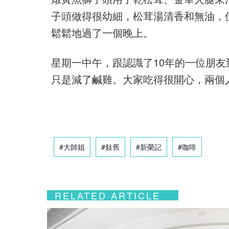
子頭做得很幼細，松茸湯清香和無油，值
鬆鬆地過了一個晚上。
星期一中午，跟認識了10年的一位朋
只是減了鹹雞。大家吃得很開心，兩個
#大師姐
#敍舊
#新榮記
#咖啡
RELATED ARTICLE