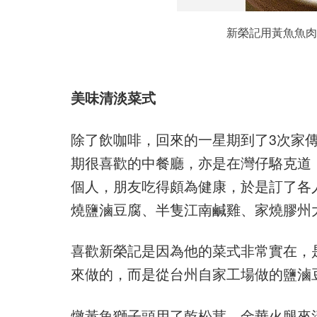
新榮記用黃魚魚肉
美味清淡菜式
除了飲咖啡，回來的一星期到了3次家
期很喜歡的中餐廳，亦是在灣仔駱克道
個人，朋友吃得頗為健康，於是訂了各
燒鹽滷豆腐、半隻江南鹹雞、家燒膠州
喜歡新榮記是因為他的菜式非常實在，
來做的，而是從台州自家工場做的鹽滷
燉黃魚獅子頭用了乾松茸、金華火腿來