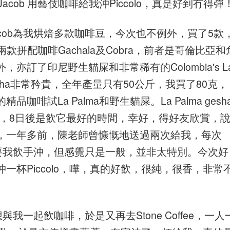
acob 用藝伎咖啡給我沖Piccolo，真是好到冇得彈
cob為我烘焙多款咖啡豆，今次也不例外，買了5款
lley、兩款拼配咖啡Gachala及Cobra，前者是哥倫比亞和
訂了印尼野生貓屎和非常稀有的Colombia's L
Palma gesha非常矜貴，全年產量只有50公斤，我買了80克，
試La Palma和野生貓屎。La Palma gesh
烘焙，8日後是飲它最好的時間，幸好，得好友欣賞，
，一年多前，陳老師曾慷慨地送過兩次給我，每次
要我飲手沖，但感覺只是一般，並非太特別。今次好
杯Piccolo，嘩，真的好飲，很純，很香，非常
我一起飲咖啡，於是又再去Stone Coffee，一人