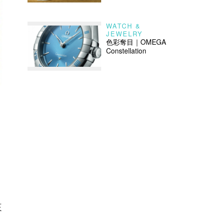
WATCH &
JEWELRY
色彩奪目｜OMEGA
Constellation
來