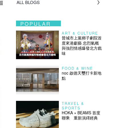
咖
ALL BLOGS
。
POPULAR
ART & CULTURE
晉城市上黨梆子劇院首
度來港獻藝 忠烈氣概
與強烈情感爆發北方戲
味
FOOD & WINE
noc 啟德天璽打卡新地
點
TRAVEL &
SPORTS
HOKA × BEAMS 首度
聯乘 重新演繹經典