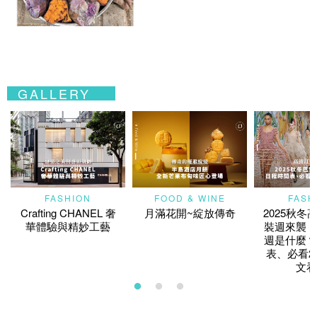
GALLERY
FASHION
FOOD & WINE
FASH
Crafting CHANEL 奢
月滿花開~綻放傳奇
2025秋冬
華體驗與精妙工藝
裝週來襲！
週是什麼？
表、必看2
文看