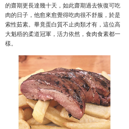
的齋期更長達幾十天，如此齋期過去恢復可吃
肉的日子，他愈來愈覺得吃肉很不舒服，於是
索性茹素。畢竟蛋白質不止肉類才有，這位高
大魁梧的柔道冠軍，活力依然，食肉食素都一
樣。