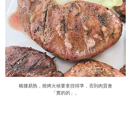
豬腰易熟，燒烤火候要拿捏得準，否則肉質會
「實的的」。