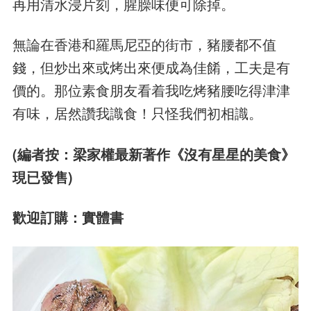
再用清水浸片刻，腥臊味便可除掉。
無論在香港和羅馬尼亞的街市，豬腰都不值
錢，但炒出來或烤出來便成為佳餚，工夫是有
價的。那位素食朋友看着我吃烤豬腰吃得津津
有味，居然讚我識食！只怪我們初相識。
(編者按：梁家權最新著作《沒有星星的美食》
現已發售)
歡迎訂購：實體書