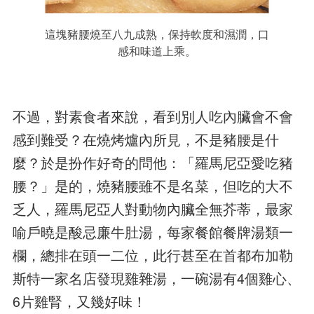
這塊豬腰燒至八九成熟，保持軟度和濕潤，口
感和味道上乘。
不過，對素食者來說，看到別人吃內臟會不會
感到難受？在燒烤爐內所見，不是豬腰是什
麼？於是扮作好奇的問他：「羅馬尼亞愛吃豬
腰？」是的，燒豬腰雖不是名菜，但吃的大不
乏人，羅馬尼亞人對動物內臟全無芥蒂，最家
喻戶曉是酸忌廉牛肚湯，每家餐館餐牌湯類一
欄，總排在頭一二位，此行甚至在首都布加勒
斯特一家名店發現雞雜湯，一碗湯有4個雞心、
6片雞腎，又幾好味！