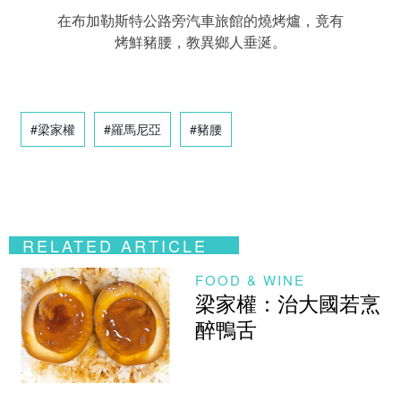
在布加勒斯特公路旁汽車旅館的燒烤爐，竟有
烤鮮豬腰，教異鄉人垂涎。
#梁家權
#羅馬尼亞
#豬腰
RELATED ARTICLE
FOOD & WINE
梁家權：治大國若烹
醉鴨舌