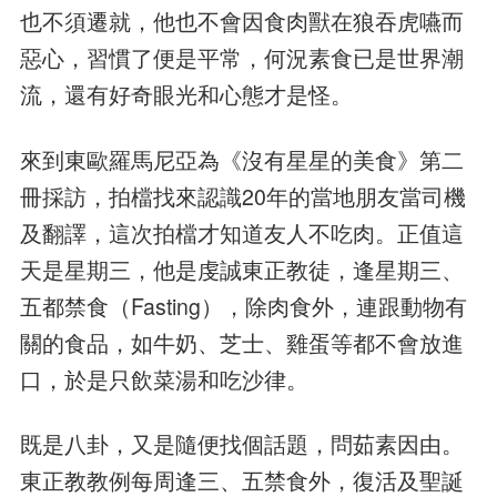
也不須遷就，他也不會因食肉獸在狼吞虎嚥而
惡心，習慣了便是平常，何況素食已是世界潮
流，還有好奇眼光和心態才是怪。
來到東歐羅馬尼亞為《沒有星星的美食》第二
冊採訪，拍檔找來認識20年的當地朋友當司機
及翻譯，這次拍檔才知道友人不吃肉。正值這
天是星期三，他是虔誠東正教徒，逢星期三、
五都禁食（Fasting），除肉食外，連跟動物有
關的食品，如牛奶、芝士、雞蛋等都不會放進
口，於是只飲菜湯和吃沙律。
既是八卦，又是隨便找個話題，問茹素因由。
東正教教例每周逢三、五禁食外，復活及聖誕