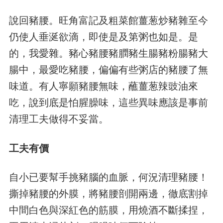
說回豬腰。旺角富記及粗菜館薑葱炒豬雜至今
仍使人垂涎欲滴，即使是及第粥也如是。是
的，我愛雜。豬心豬腰豬膶豬生腸豬粉腸豬大
腸中，最愛吃豬腰，偏偏有些粥店的豬腰了無
味道。有人寧願豬腰無味，蘸薑葱辣豉油來
吃，說到底是怕腥臊味，這些異味應該是事前
清理工夫做得不妥當。
工夫有價
自小已要幫手挑豬腦的血脈，何況清理豬腰！
撕掉豬腰的外膜，將豬腰剖開兩邊，徹底割掉
中間白色與深紅色的筋膜，用燒酒不斷揉捏，