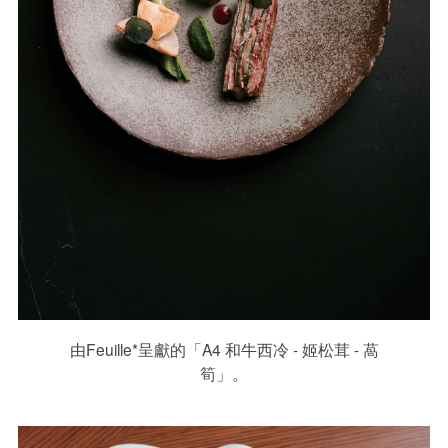
由Feuille*呈獻的「A4 和牛西冷 - 姬松茸 - 萵
筍」。