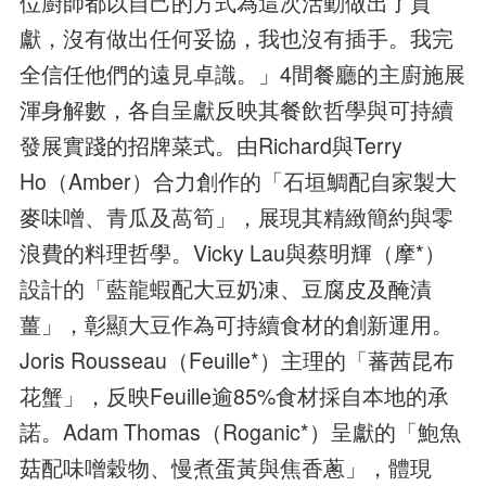
位廚師都以自己的方式為這次活動做出了貢
獻，沒有做出任何妥協，我也沒有插手。我完
全信任他們的遠見卓識。」4間餐廳的主廚施展
渾身解數，各自呈獻反映其餐飲哲學與可持續
發展實踐的招牌菜式。由Richard與Terry
Ho（Amber）合力創作的「石垣鯛配自家製大
麥味噌、青瓜及萵筍」，展現其精緻簡約與零
浪費的料理哲學。Vicky Lau與蔡明輝（摩*）
設計的「藍龍蝦配大豆奶凍、豆腐皮及醃漬
薑」，彰顯大豆作為可持續食材的創新運用。
Joris Rousseau（Feuille*）主理的「蕃茜昆布
花蟹」，反映Feuille逾85%食材採自本地的承
諾。Adam Thomas（Roganic*）呈獻的「鮑魚
菇配味噌穀物、慢煮蛋黃與焦香蔥」，體現