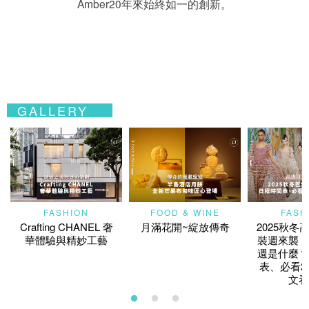
Amber20年來始終如一的創新。
GALLERY
FASHION
FOOD & WINE
FASH
Crafting CHANEL 奢
月滿花開~綻放傳奇
2025秋冬
華體驗與精妙工藝
裝週來襲！
週是什麼？
表、必看2
文看