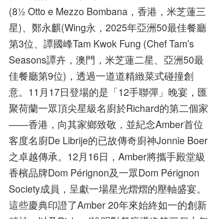
(81⁄2 Otto e Mezzo Bombana，香港，米芝蓮三
星)、鄭永麒(Wing永，2025年亞洲50最佳餐廳
第3位、譚國峰Tam Kwok Fung (Chef Tam’s
Seasons譚卉，澳門，米芝蓮二星、亞洲50最
佳餐廳第9位)，透過一道道精緻菜式碰撞創
意。11月17日登場的是「12手聯彈」晚宴，匯
聚荷蘭一眾頂尖星級名廚於Richard的第二個家
——香港，向其家鄉致敬，並紀念Amber首位
客度名廚De Librije的已故傳奇廚神Jonnie Boer
之卓越傳承。12月16日，Amber將攜手殿堂級
香檳品牌Dom Pérignon及一眾Dom Pérignon
Society成員，呈獻一場星光熠熠的壓軸盛宴。
這些慶典印證了Amber 20年來始終如一的創新