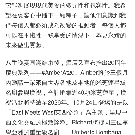
它能夠展現現代美食的多元性和包容性。我希
望在賓客心中播下一顆種子，讓他們意識到我
們每個人都必須成為改變的推動者，每個人都
可以在不犧牲一絲享受的情況下，為更永續的
未來做出貢獻。」
八手晚宴圓滿結束後，酒店又宣布推出20周年
慶典系列——#AmberAt20。Amber將於三個月
內邀請一眾來自世界各地及本地的米芝蓮星級
名廚參與慶祝，合計匯集近40顆米芝蓮星，慶
祝活動將持續至2026年。10月24日登場的是以
「East Meets West東西交匯」為主題，呈現中
西文化交融的極致詮釋。Richard將聯同三位享
譽亞洲的重量級名廚——Umberto Bombana