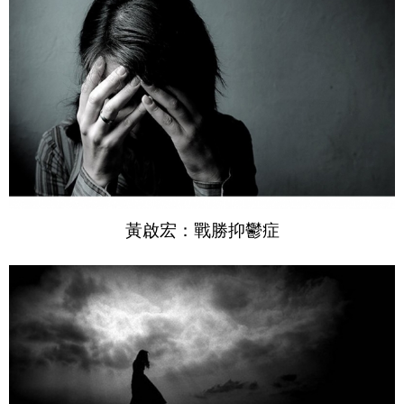
黃啟宏：戰勝抑鬱症