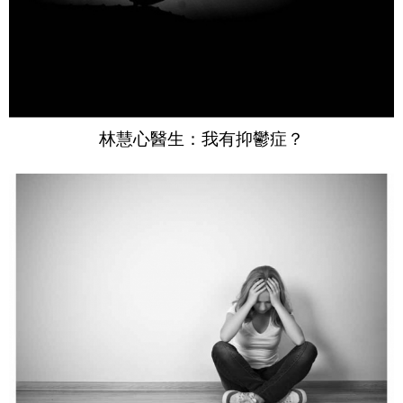
林慧心醫生：我有抑鬱症？