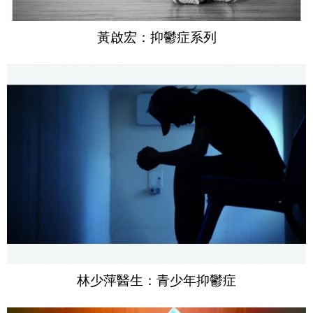
黃啟宏：抑鬱症系列
林少萍醫生：青少年抑鬱症