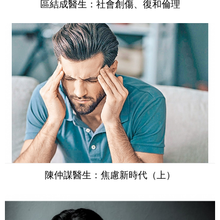
區結成醫生：社會創傷、復和倫理
陳仲謀醫生：焦慮新時代（上）