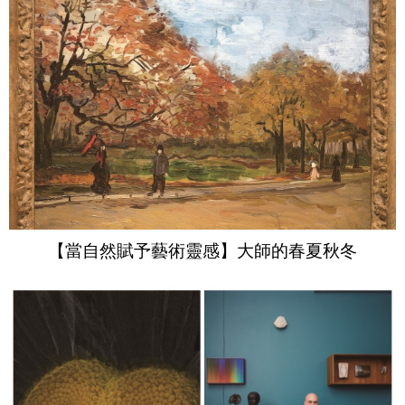
【當自然賦予藝術靈感】大師的春夏秋冬