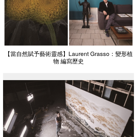
【當自然賦予藝術靈感】Laurent Grasso：變形植
物 編寫歷史