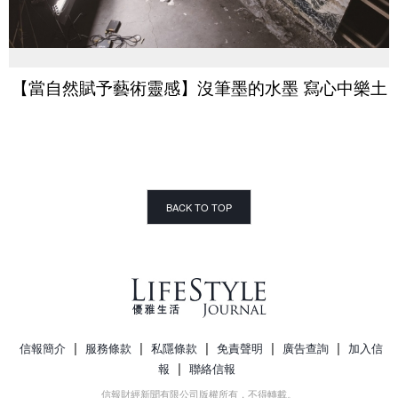
【當自然賦予藝術靈感】沒筆墨的水墨 寫心中樂土
BACK TO TOP
|
|
|
|
|
信報簡介
服務條款
私隱條款
免責聲明
廣告查詢
加入信
|
報
聯絡信報
信報財經新聞有限公司版權所有，不得轉載。