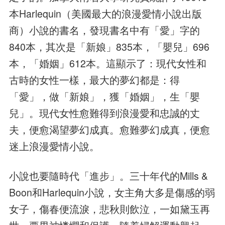
本Harlequin（美國最大的浪漫愛情小說出版
商）小說的書名，發現書名中有「愛」字的
840本，其次是「新娘」835本，「嬰兒」696
本，「婚姻」612本。這顯示了：現代女性和
古時的女性一樣，最大的夢幻都是：得
「愛」，做「新娘」，獲「婚姻」，生「嬰
兒」。現代女性愈難得到浪漫愛和忠誠的丈
夫，便愈渴望夢幻成真。愈難夢幻成真，便愈
迷上浪漫愛情小說。
小說也要隨時代「進步」。三十年代的Mills &
Boon和Harlequin小說，女主角大多是傷感的弱
女子，傷春便流淚，悲秋則飲泣，一如黛玉再