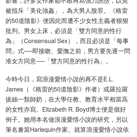
影響，許多女作家都不敢再寫強力誘惑，以免
被指斥「美化強姦」，為大男人脫罪。《格雷
的50道陰影》便因此而遭不少女性主義者狠狠
批判。男女上床，必須是「雙方同意的性行
為」（Consensual Sex），而且必須是「每事
問」式──即接吻、愛撫之前，男方要先逐一問
准女方同意──「雙方同意的性行為」。
今時今日，寫浪漫愛情小說的再不是E.L.
James（《格雷的50道陰影》作者）或羅拉羅
拔絲一類師奶，在大學任教、教育水平相當高
的女性亦寫。Elizabeth R. Boyd博士便是個好
例子。她用本名做浪漫愛情小說的研究，另以
筆名兼當Harlequin作家。就算浪漫愛情小說依