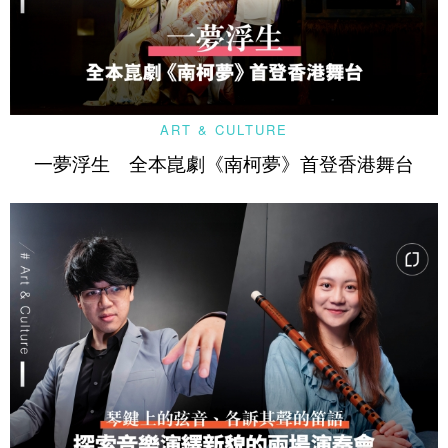
ART & CULTURE
一夢浮生 全本崑劇《南柯夢》首登香港舞台