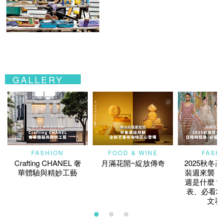
GALLERY
FASHION
FOOD & WINE
FASH
Crafting CHANEL 奢
月滿花開~綻放傳奇
2025秋冬
華體驗與精妙工藝
裝週來襲！
週是什麼？
表、必看2
文看