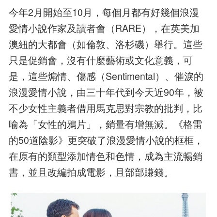
今年2月開始至10月，每個月都有好幾個浪漫
愛情小說作家及讀者會（RARE），在英美加
澳紐的大都會（如倫敦、洛杉磯）舉行。這些
只是促銷會，沒有什麼藝術或文化意義，可
是，這些煽情、傷感（Sentimental）、催淚的
浪漫愛情小說，由三十年代到今天近90年，被
不少女性主義者借用馬克思對宗教的批判，比
喻為「女性的鴉片」，銷量有增無減。《格雷
的50道陰影》更突破了浪漫愛情小說的框框，
在原有的類型添加情色和色情，成為主流暢銷
書，並且改編拍成電影，且部部賺錢。