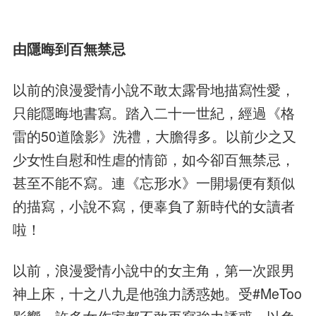
由隱晦到百無禁忌
以前的浪漫愛情小說不敢太露骨地描寫性愛，
只能隱晦地書寫。踏入二十一世紀，經過《格
雷的50道陰影》洗禮，大膽得多。以前少之又
少女性自慰和性虐的情節，如今卻百無禁忌，
甚至不能不寫。連《忘形水》一開場便有類似
的描寫，小說不寫，便辜負了新時代的女讀者
啦！
以前，浪漫愛情小說中的女主角，第一次跟男
神上床，十之八九是他強力誘惑她。受#MeToo