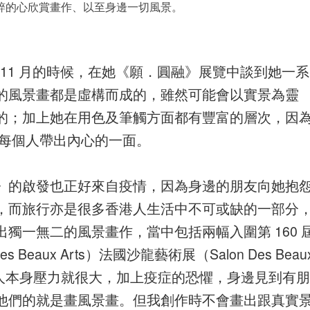
粹的心欣賞畫作、以至身邊一切風景。
年 11 月的時候，在她《願．圓融》展覽中談到她一系
的風景畫都是虛構而成的，雖然可能會以實景為靈
的；加上她在用色及筆觸方面都有豐富的層次，因
幫到每個人帶出內心的一面。
圓融》的啟發也正好來自疫情，因為身邊的朋友向她抱
，而旅行亦是很多香港人生活中不可或缺的一部分
獨一無二的風景畫作，當中包括兩幅入圍第 160 
es Beaux Arts）法國沙龍藝術展（Salon Des Beau
港人本身壓力就很大，加上疫症的恐懼，身邊見到有朋
他們的就是畫風景畫。但我創作時不會畫出跟真實