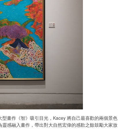
型畫作《智》吸引目光，Kacey 將自己最喜歡的兩個景色
為靈感融入畫作，帶出對大自然宏偉的感歎之餘鼓勵大家放