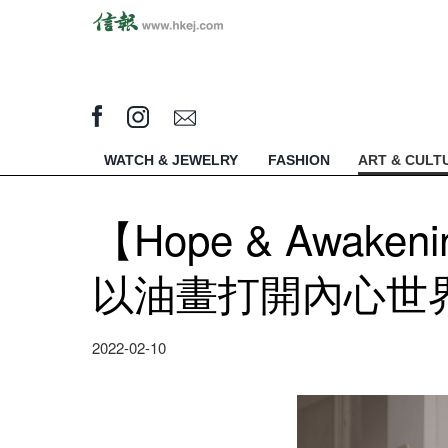
WATCH & JEWELRY
FASHION
ART & CULT
【Hope & Awak
以油畫打開內心世
2022-02-10