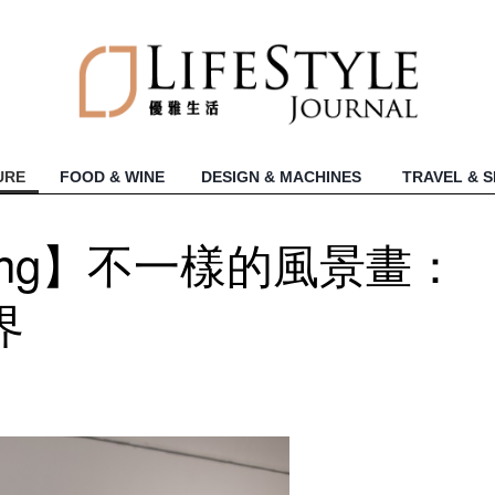
URE
FOOD & WINE
DESIGN & MACHINES
TRAVEL & 
ening】不一樣的風景畫：
界