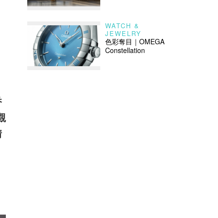
WATCH &
JEWELRY
色彩奪目｜OMEGA
Constellation
香
觀
情