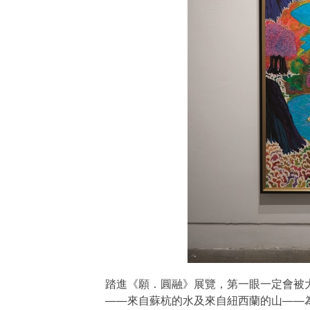
踏進《願．圓融》展覽，第一眼一定會被大
——來自蘇杭的水及來自紐西蘭的山——