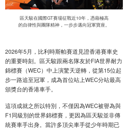
區天駿在國際GT賽場征戰近10年，憑藉極高
的自律性與團隊精神，一步步邁向冠軍寶座。
2026年5月，比利時斯帕賽道見證香港賽車史
的重要時刻。區天駿跟兩名隊友於FIA世界耐力
錦標賽（WEC）中上演驚天逆轉，從第15位起
步一路追至冠軍，成為首位站上WEC分站最高
頒獎台的香港車手。
這項成就之所以特別，不僅因為WEC被譽為與
F1同級別的世界錦標賽，更因為區天駿並非傳
統賽車手出身。當許多頂尖車手從少年時期已