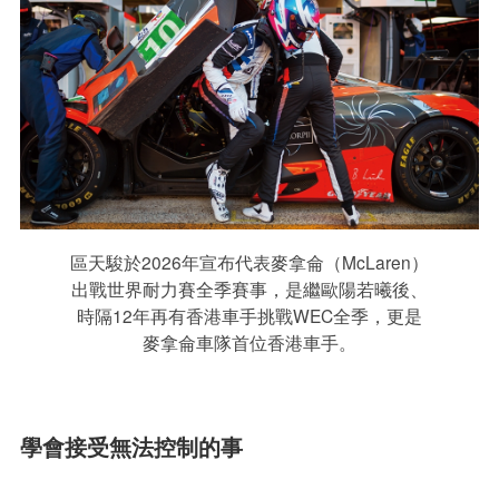
區天駿於2026年宣布代表麥拿侖（McLaren）
出戰世界耐力賽全季賽事，是繼歐陽若曦後、
時隔12年再有香港車手挑戰WEC全季，更是
麥拿侖車隊首位香港車手。
學會接受無法控制的事