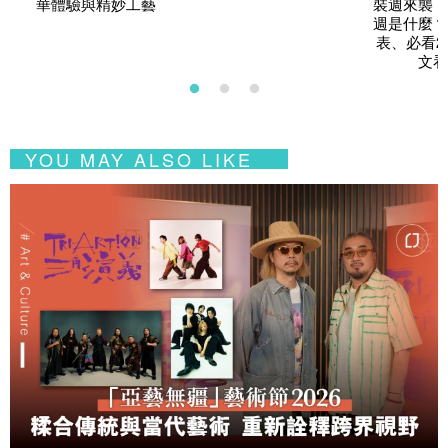
華體驗與精妙工藝
裝週來襲！
週是什麼？
表、必看2
文看
YOU MAY ALSO LIKE