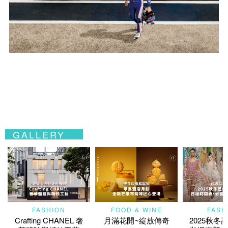
GALLERY
FASHION
FOOD & WINE
FASH
Crafting CHANEL 奢
月滿花開~綻放傳奇
2025秋冬