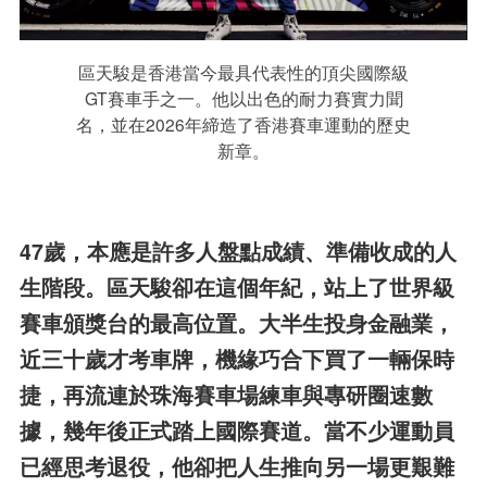
區天駿是香港當今最具代表性的頂尖國際級
GT賽車手之一。他以出色的耐力賽實力聞
名，並在2026年締造了香港賽車運動的歷史
新章。
47歲，本應是許多人盤點成績、準備收成的人
生階段。區天駿卻在這個年紀，站上了世界級
賽車頒獎台的最高位置。
大半生投身金融業，
近三十歲才考車牌，機緣巧合下買了一輛保時
捷，再流連於珠海賽車場練車與專研圈速數
據，幾年後正式踏上國際賽道。當不少運動員
已經思考退役，他卻把人生推向另一場更艱難