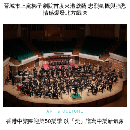
晉城市上黨梆子劇院首度來港獻藝 忠烈氣概與強烈
情感爆發北方戲味
ART & CULTURE
香港中樂團迎第50樂季 以「奕」譜寫中樂新氣象