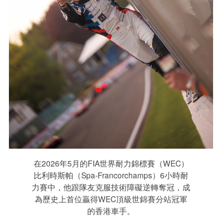
在2026年5月的FIA世界耐力錦標賽（WEC）
比利時斯帕（Spa-Francorchamps）6小時耐
力賽中，他跟隊友克服技術障礙逆轉奪冠，成
為歷史上首位贏得WEC頂級世錦賽分站冠軍
的香港車手。