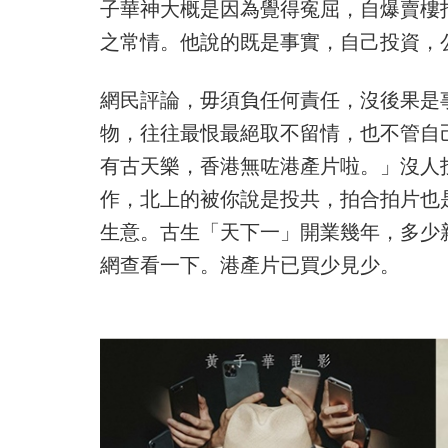
子華神大概是因為覺得寃屈，自爆賣樓
之常情。他說的既是事實，自己投資，
網民評論，毋須負任何責任，沒後果是
物，往往最恨最絕取不留情，也不管自
有古天樂，香港無咗港產片啦。」沒人
作，北上的被你說是投共，拍合拍片也
生意。古生「天下一」開業幾年，多少
網查看一下。港產片已買少見少。