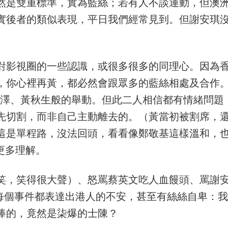
然是雙重標準，實為藍絲；若有人不談運動，但澳
實後者的類似表現，平日我們經常見到。但謝安琪
對影視圈的一些認識，或很多很多的同理心。因為
，你心裡再黃，都必然會跟眾多的藍絲相處及合作
汶澤、黃秋生般的舉動。但此二人相信都有情緒問題
先切割，而非自己主動離去的。（黃當初被割席，
這是單程路，沒法回頭，看看像鄭敬基這樣溫和，
更多理解。
笑，笑得很大聲）、怒罵蔡英文吃人血饅頭、罵謝
，每個事件都表達出港人的不安，甚至有絲絲自卑：我
捧的，竟然是柒爆的士陳？