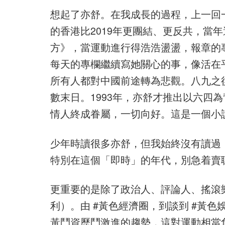
想起了亦舒。在我成長的過程，上一回一
的香港比2019年更團結、更反共，當
方》，當運動進行得浩浩盪盪，報章的
每天的專欄繼續寫她關心的事，像活在
所有人都對中國前途轉為悲觀。八九之
數末日。1993年，亦舒才推出以六四為背
情人終成眷屬，一切向好。這是一個小
少年時讀很多亦舒，但我始終沒有讀過
特別在這個「即時」的年代，別急着賣
更重要的是除了政治人、評論人、搖滾
利）。由 #黃色經濟圈，到談到 #黃
黃鬥資歷鬥激進的趨勢，這對運動相當