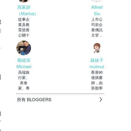
持。眾
Alfred
屈家妍
Siu
（Marina）
上市公
從事企
他
司前企
業及教
舞
業傳訊
育慈善
主管，
公關十
穿梭於
多年，
政府及
現正修
了
私人機
讀教育
構
博
妹妹子
楊廸深
muimuizi
Michael
香港90
高端旅
個
後插畫
行家、
師，由
美食
胚胎學
家、專
家轉行
欄作
。
做設計
家，
所有 BLOGGERS
師，由
物
有