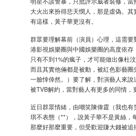
明星不談警暴，只批評示威者裝修，當
大火出來扮得悲天憫人，那是虛偽。其
有這樣，黃子華更沒有。
群眾要理解幕前（演員）心理，這需要
港影視娛樂圈與中國娛樂圈的高度依存
只有不到1%的瘋子，才可能做出像杜
而且其實他倆都是被動，被紅色影藝圈
一臉悻倖然。）要了解，對演藝人來說
被TVB解約，當對藝人有更多的同情，
近日群眾情緒，由嘲笑陳偉霆（我也有
琪不表態（**），說黃子華不是黃絲
那麼好那麼重要，但受歡迎賺大錢被追