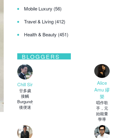
Mobile Luxury
(56)
Travel & Living
(412)
Health & Beauty
(451)
BLOGGERS
Alice
Chill Sir
Amu 繆
廿多歲
樂
接觸
Burgundy
唱作歌
後便迷
手，元
上了紅
始能量
酒，自
學導
師，靈
異道網
台主