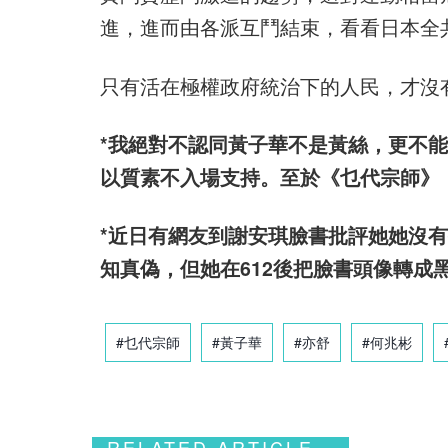
進，進而由各派互鬥結束，看看日本全
只有活在極權政府統治下的人民，才沒
*我絕對不認同黃子華不是黃絲，更不
以質素不入場支持。至於《乜代宗師》
*近日有網友到謝安琪臉書批評她她沒
知真偽，但她在612後把臉書頭像轉成
#乜代宗師
#黃子華
#亦舒
#何兆彬
RELATED ARTICLE