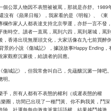
個公眾人物因不表態被被罵，那就是亦舒。1989
年還沒有《蘋果日報》，我家看的是《明報》、《東
專欄作家人人都表達支持北京學運，亦舒一言不發
平衡時空。讀者一直罵，罵到六四，罵到屠城，罵
後，香港出現無厘頭文化，大家活像在九七前買醉
景的小說《傷城記》，據說故事Happy Ending，
說家觀察沉澱後，給讀者的回應。
《傷城記》，但我常會叫自己，先蘊釀沉澱一陣吧
聰明。
樂手，所有人都有不表態的權利（或遲表態的權
色娛樂圈，坊間已出現了一種鬥黃、你不夠我黃，鬥深
危險。社運每每由激進派掌話語權，結果越鬥越激