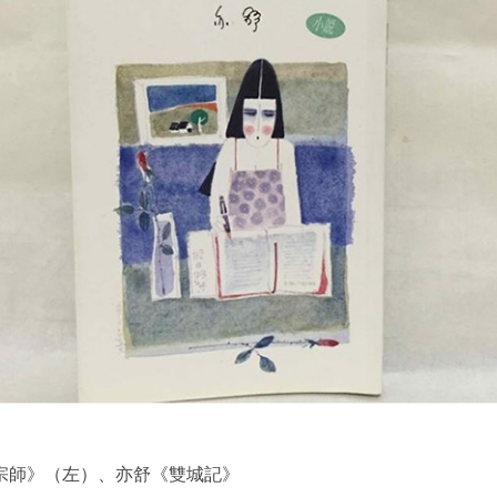
宗師》（左）、亦舒《雙城記》