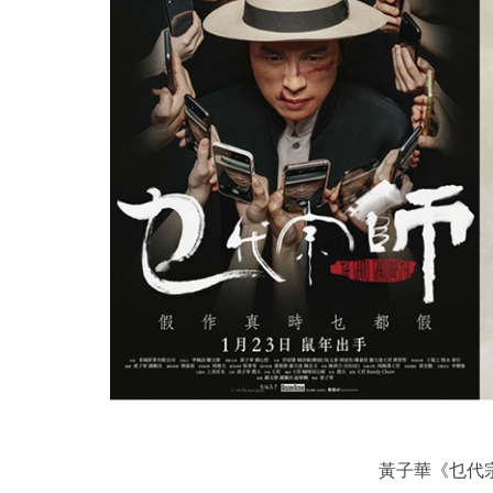
黃子華《乜代