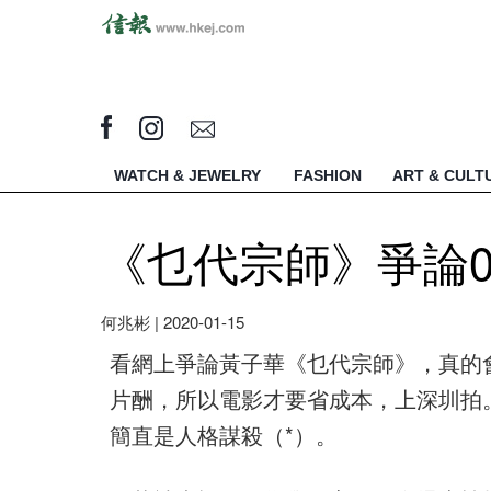
WATCH & JEWELRY
FASHION
ART & CULT
《乜代宗師》爭論0
何兆彬
|
2020-01-15
看網上爭論黃子華《乜代宗師》，真的
片酬，所以電影才要省成本，上深圳拍
簡直是人格謀殺（*）。