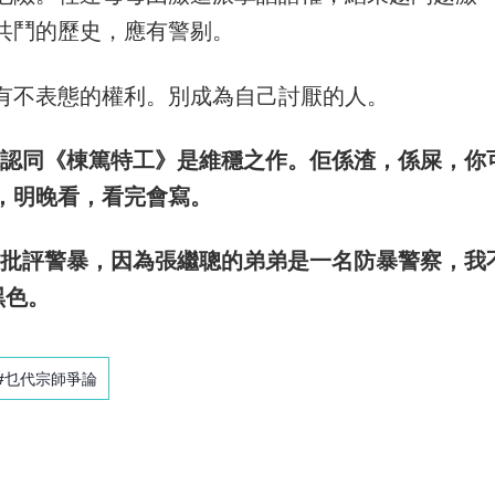
共鬥的歷史，應有警剔。
有不表態的權利。別成為自己討厭的人。
能認同《棟篤特工》是維穩之作。佢係渣，係屎，你
，明晚看，看完會寫。
有批評警暴，因為張繼聰的弟弟是一名防暴警察，我
黑色。
#乜代宗師爭論