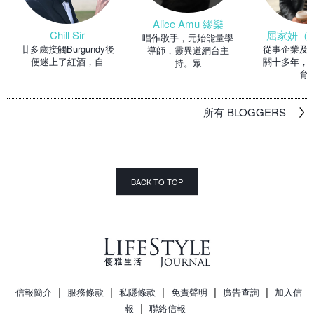
Alice Amu 繆樂
Chill Sir
屈家妍（Ma
唱作歌手，元始能量學
廿多歲接觸Burgundy後
從事企業及
導師，靈異道網台主
便迷上了紅酒，自
關十多年，
持。眾
育
所有 BLOGGERS
BACK TO TOP
|
|
|
|
|
信報簡介
服務條款
私隱條款
免責聲明
廣告查詢
加入信
|
報
聯絡信報