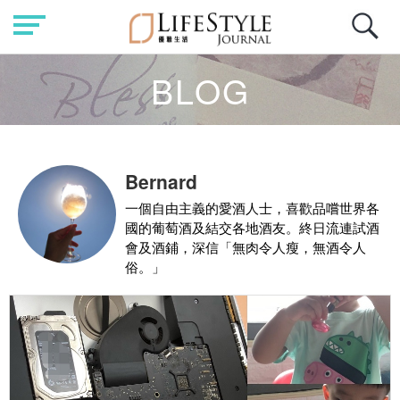
BLOG
Bernard
一個自由主義的愛酒人士，喜歡品嚐世界各
國的葡萄酒及結交各地酒友。終日流連試酒
會及酒鋪，深信「無肉令人瘦，無酒令人
俗。」