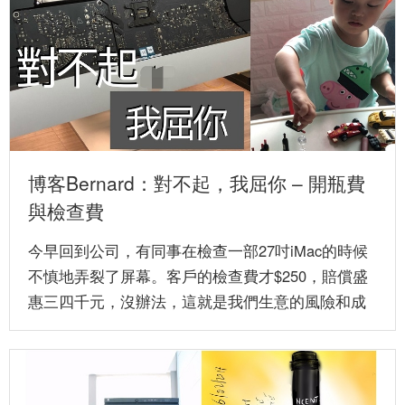
博客Bernard：對不起，我屈你 – 開瓶費
與檢查費
今早回到公司，有同事在檢查一部27吋iMac的時候
不慎地弄裂了屏幕。客戶的檢查費才$250，賠償盛
惠三四千元，沒辦法，這就是我們生意的風險和成
本。唯有叫同事們下...