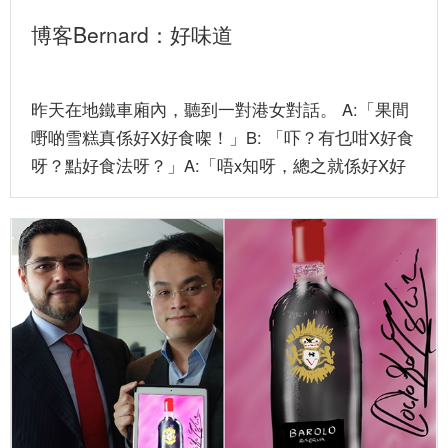
博客Bernard：好味道
昨天在地鐵車廂內，聽到一對港女對話。 A:「果間
嘢啲雪糕真係好X好食㗎！」B: 「吓？有乜咁X好食
呀？點好食法呀？」A:「唔x知呀，總之就係好X好
食啦。」 上次...